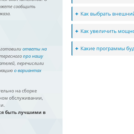
можете сообщить
Как выбрать внешний
каза.
Как увеличить мощно
Какие программы буд
иготовили
ответы на
нтересного
про нашу
ателей, перечислили
рмацию
о вариантах
ельно на сборке
йном обслуживании,
и.
ся быть лучшими в