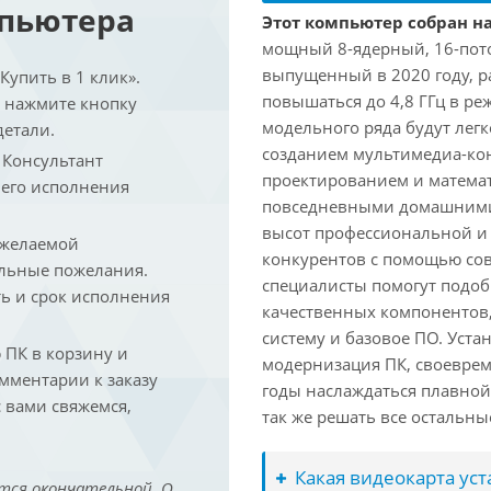
мпьютера
Этот компьютер собран на
мощный 8-ядерный, 16-поточ
выпущенный в 2020 году, ра
упить в 1 клик».
повышаться до 4,8 ГГц в ре
и нажмите кнопку
модельного ряда будут лег
детали.
созданием мультимедиа-кон
. Консультант
проектированием и математ
 его исполнения
повседневными домашними 
высот профессиональной и 
 желаемой
конкурентов с помощью со
льные пожелания.
специалисты помогут подоб
ть и срок исполнения
качественных компонентов,
систему и базовое ПО. Уст
ПК в корзину и
модернизация ПК, своеврем
омментарии к заказу
годы наслаждаться плавной
 вами свяжемся,
так же решать все остальн
Какая видеокарта ус
тся окончательной. О