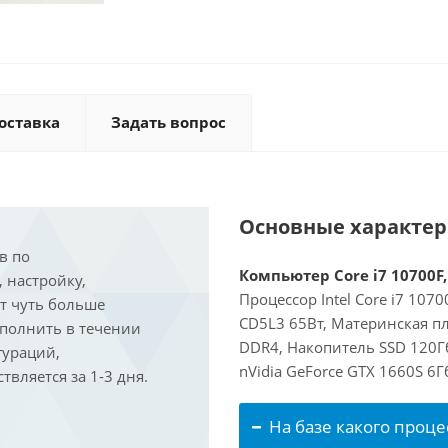
оставка
Задать вопрос
Основные характе
в по
Компьютер Core i7 10700F,
, настройку,
Процессор Intel Core i7 107
ит чуть больше
CD5L3 65Вт, Материнская пл
ыполнить в течении
DDR4, Накопитель SSD 120Г
гураций,
nVidia GeForce GTX 1660S 6
вляется за 1-3 дня.
На базе какого проце