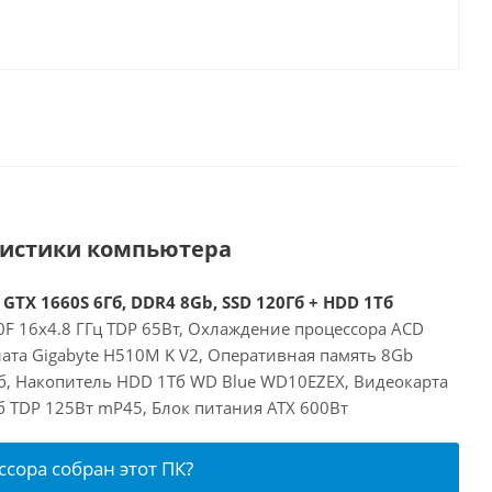
ристики компьютера
 GTX 1660S 6Гб, DDR4 8Gb, SSD 120Гб + HDD 1Тб
00F 16x4.8 ГГц TDP 65Вт, Охлаждение процессора ACD
ата Gigabyte H510M K V2, Оперативная память 8Gb
б, Накопитель HDD 1Тб WD Blue WD10EZEX, Видеокарта
Гб TDP 125Вт mP45, Блок питания ATX 600Вт
ссора собран этот ПК?