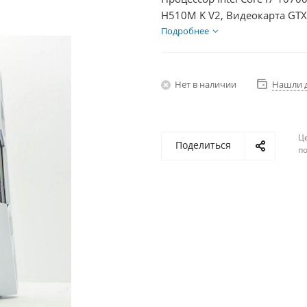
H510M K V2, Видеокарта GTX
HDD 1Тб, БП 600Вт
Подробнее
Нет в наличии
Нашли 
Ц
Поделиться
по