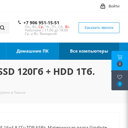
Войти
+7 906 951-15-51
Пн., Вт.,
Ср.
, Чт., Пт., Сб.,
Вс.
Заказать звонок
Работаем с 11:00 до 18:00
Ср. и Вс. Выходной
Домашние ПК
Все компьютеры
0
SSD 120Гб + HDD 1Тб.
0
Купить в Томске
0F 16x4.8 ГГц TDP 65Вт, Материнская плата Gigabyte