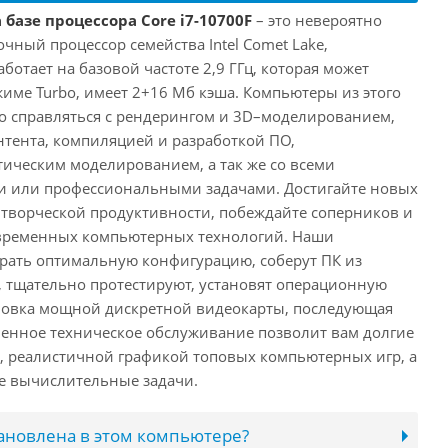
 базе процессора Core i7-10700F
– это невероятно
ный процессор семейства Intel Comet Lake,
ботает на базовой частоте 2,9 ГГц, которая может
жиме Turbo, имеет 2+16 Мб кэша. Компьютеры из этого
ко справляться с рендерингом и 3D–моделированием,
тента, компиляцией и разработкой ПО,
ическим моделированием, а так же со всеми
или профессиональными задачами. Достигайте новых
творческой продуктивности, побеждайте соперников и
временных компьютерных технологий. Наши
рать оптимальную конфигурацию, соберут ПК из
 тщательно протестируют, установят операционную
ановка мощной дискретной видеокарты, последующая
енное техническое обслуживание позволит вам долгие
, реалистичной графикой топовых компьютерных игр, а
ые вычислительные задачи.
тановлена в этом компьютере?