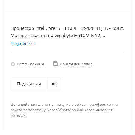
Процессор Intel Core i5 11400F 12x4.4 ГГц TDP 65Вт,
Материнская плата Gigabyte H510M K V2,
Видеокарта GTX 1660S 6Гб, Память DDR4 16Gb,
Подробнее
Диски SSD 120Гб, БП 600Вт
Нет в наличии
Нашли дешевле?
Поделиться
Цена действительна при покупке в офисе, при оформлении
заказа по телефону, через WhatsApp или через интернет-
магазин.