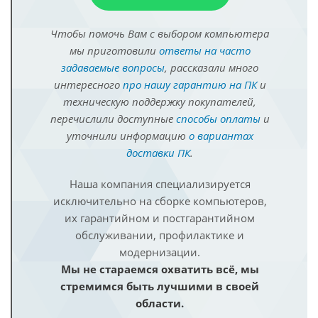
Чтобы помочь Вам с выбором компьютера
мы приготовили
ответы на часто
задаваемые вопросы
, рассказали много
интересного
про нашу гарантию на ПК
и
техническую поддержку покупателей,
перечислили доступные
способы оплаты
и
уточнили информацию
о вариантах
доставки ПК
.
Наша компания специализируется
исключительно на сборке компьютеров,
их гарантийном и постгарантийном
обслуживании, профилактике и
модернизации.
Мы не стараемся охватить всё, мы
стремимся быть лучшими в своей
области.