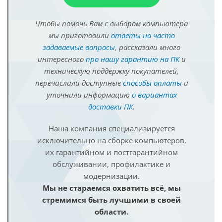
Чтобы помочь Вам с выбором компьютера
мы приготовили
ответы на часто
задаваемые вопросы
, рассказали много
интересного
про нашу гарантию на ПК
и
техническую поддержку покупателей,
перечислили доступные
способы оплаты
и
уточнили информацию
о вариантах
доставки ПК
.
Наша компания специализируется
исключительно на сборке компьютеров,
их гарантийном и постгарантийном
обслуживании, профилактике и
модернизации.
Мы не стараемся охватить всё, мы
стремимся быть лучшими в своей
области.