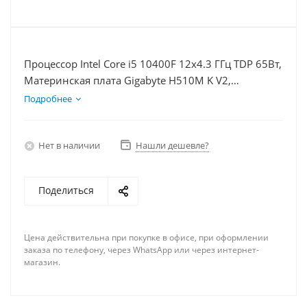
Процессор Intel Core i5 10400F 12x4.3 ГГц TDP 65Вт,
Материнская плата Gigabyte H510M K V2,
Видеокарта GTX 1660S 6Гб, Память DDR4 8Gb,
Подробнее
Диски SSD 1000Гб + HDD 2Тб, БП 600Вт
Нет в наличии
Нашли дешевле?
Поделиться
Цена действительна при покупке в офисе, при оформлении
заказа по телефону, через WhatsApp или через интернет-
магазин.