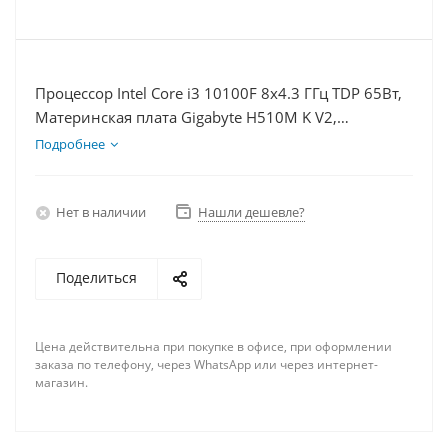
Процессор Intel Core i3 10100F 8x4.3 ГГц TDP 65Вт,
Материнская плата Gigabyte H510M K V2,
Видеокарта GTX 1660S 6Гб, Память DDR4 8Gb,
Подробнее
Диски SSD 1000Гб + HDD 2Тб, БП 600Вт
Нет в наличии
Нашли дешевле?
Поделиться
Цена действительна при покупке в офисе, при оформлении
заказа по телефону, через WhatsApp или через интернет-
магазин.