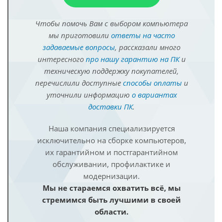
Чтобы помочь Вам с выбором компьютера
мы приготовили
ответы на часто
задаваемые вопросы
, рассказали много
интересного
про нашу гарантию на ПК
и
техническую поддержку покупателей,
перечислили доступные
способы оплаты
и
уточнили информацию
о вариантах
доставки ПК
.
Наша компания специализируется
исключительно на сборке компьютеров,
их гарантийном и постгарантийном
обслуживании, профилактике и
модернизации.
Мы не стараемся охватить всё, мы
стремимся быть лучшими в своей
области.