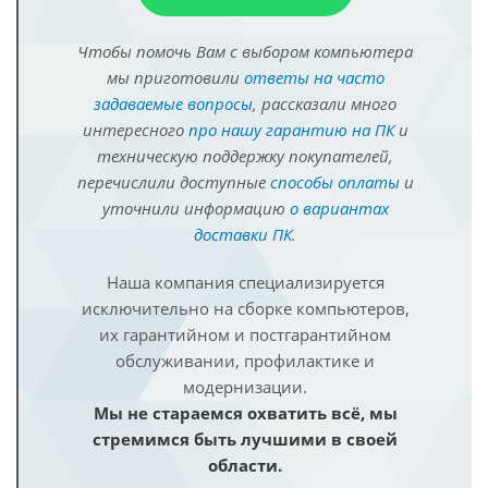
Чтобы помочь Вам с выбором компьютера
мы приготовили
ответы на часто
задаваемые вопросы
, рассказали много
интересного
про нашу гарантию на ПК
и
техническую поддержку покупателей,
перечислили доступные
способы оплаты
и
уточнили информацию
о вариантах
доставки ПК
.
Наша компания специализируется
исключительно на сборке компьютеров,
их гарантийном и постгарантийном
обслуживании, профилактике и
модернизации.
Мы не стараемся охватить всё, мы
стремимся быть лучшими в своей
области.