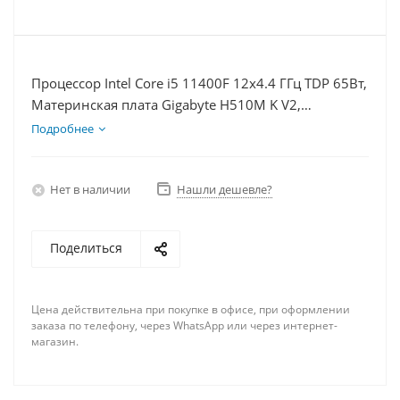
Процессор Intel Core i5 11400F 12x4.4 ГГц TDP 65Вт,
Материнская плата Gigabyte H510M K V2,
Видеокарта GTX 1660S 6Гб, Память DDR4 16Gb,
Подробнее
Диски SSD 1000Гб + HDD 2Тб, БП 600Вт
Нет в наличии
Нашли дешевле?
Поделиться
Цена действительна при покупке в офисе, при оформлении
заказа по телефону, через WhatsApp или через интернет-
магазин.