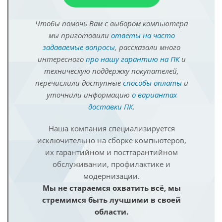
Чтобы помочь Вам с выбором компьютера
мы приготовили
ответы на часто
задаваемые вопросы
, рассказали много
интересного
про нашу гарантию на ПК
и
техническую поддержку покупателей,
перечислили доступные
способы оплаты
и
уточнили информацию
о вариантах
доставки ПК
.
Наша компания специализируется
исключительно на сборке компьютеров,
их гарантийном и постгарантийном
обслуживании, профилактике и
модернизации.
Мы не стараемся охватить всё, мы
стремимся быть лучшими в своей
области.