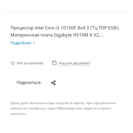
Процессор Intel Core i3 10100F 8x4.3 ГГц TDP 65Вт,
Материнская плата Gigabyte H510M K V2,
Видеокарта GTX 1660S 6Гб, Память DDR4 16Gb,
Подробнее
Диски SSD 1000Гб + HDD 2Тб, БП 600Вт
Нет в наличии
Нашли дешевле?
Поделиться
Цена действительна при покупке в офисе, при оформлении
заказа по телефону, через WhatsApp или через интернет-
магазин.