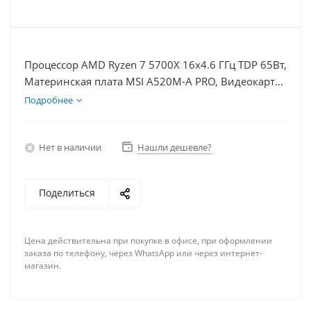
Процессор AMD Ryzen 7 5700X 16x4.6 ГГц TDP 65Вт,
Материнская плата MSI A520M-A PRO, Видеокарта
RTX 4070S 12Гб, Память DDR4 8Gb, Диски
Подробнее
SSD 250Гб + HDD 1Тб, БП 750Вт
Нет в наличии
Нашли дешевле?
Поделиться
Цена действительна при покупке в офисе, при оформлении
заказа по телефону, через WhatsApp или через интернет-
магазин.