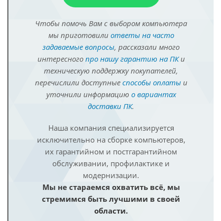
Чтобы помочь Вам с выбором компьютера
мы приготовили
ответы на часто
задаваемые вопросы
, рассказали много
интересного
про нашу гарантию на ПК
и
техническую поддержку покупателей,
перечислили доступные
способы оплаты
и
уточнили информацию
о вариантах
доставки ПК
.
Наша компания специализируется
исключительно на сборке компьютеров,
их гарантийном и постгарантийном
обслуживании, профилактике и
модернизации.
Мы не стараемся охватить всё, мы
стремимся быть лучшими в своей
области.