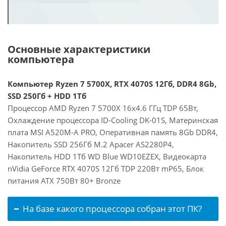
Основные характеристики
компьютера
Компьютер Ryzen 7 5700X, RTX 4070S 12Гб, DDR4 8Gb,
SSD 250Гб + HDD 1Тб
Процессор AMD Ryzen 7 5700X 16x4.6 ГГц TDP 65Вт,
Охлаждение процессора ID-Cooling DK-01S, Материнская
плата MSI A520M-A PRO, Оперативная память 8Gb DDR4,
Накопитель SSD 256Гб M.2 Apacer AS2280P4,
Накопитель HDD 1Тб WD Blue WD10EZEX, Видеокарта
nVidia GeForce RTX 4070S 12Гб TDP 220Вт mP65, Блок
питания ATX 750Вт 80+ Bronze
На базе какого процессора собран этот ПК?