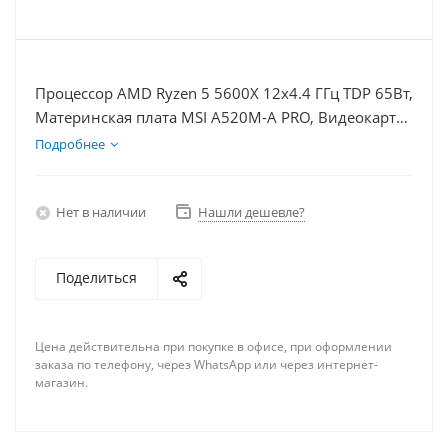
Процессор AMD Ryzen 5 5600X 12x4.4 ГГц TDP 65Вт,
Материнская плата MSI A520M-A PRO, Видеокарта
RTX 4070S 12Гб, Память DDR4 16Gb, Диски
Подробнее
SSD 250Гб, БП 750Вт
Нет в наличии
Нашли дешевле?
Поделиться
Цена действительна при покупке в офисе, при оформлении
заказа по телефону, через WhatsApp или через интернет-
магазин.