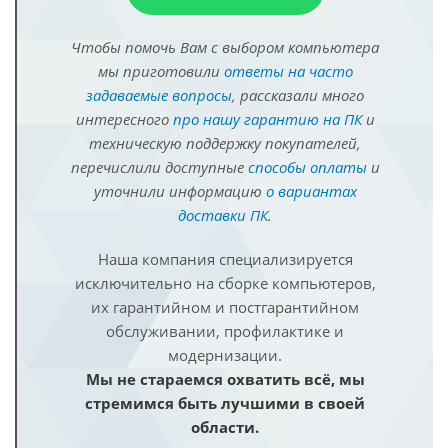
Чтобы помочь Вам с выбором компьютера
мы приготовили
ответы на часто
задаваемые вопросы
, рассказали много
интересного
про нашу гарантию на ПК
и
техническую поддержку покупателей,
перечислили доступные
способы оплаты
и
уточнили информацию
о вариантах
доставки ПК
.
Наша компания специализируется
исключительно на сборке компьютеров,
их гарантийном и постгарантийном
обслуживании, профилактике и
модернизации.
Мы не стараемся охватить всё, мы
стремимся быть лучшими в своей
области.