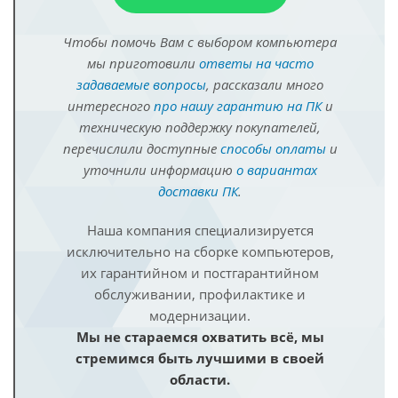
Чтобы помочь Вам с выбором компьютера
мы приготовили
ответы на часто
задаваемые вопросы
, рассказали много
интересного
про нашу гарантию на ПК
и
техническую поддержку покупателей,
перечислили доступные
способы оплаты
и
уточнили информацию
о вариантах
доставки ПК
.
Наша компания специализируется
исключительно на сборке компьютеров,
их гарантийном и постгарантийном
обслуживании, профилактике и
модернизации.
Мы не стараемся охватить всё, мы
стремимся быть лучшими в своей
области.