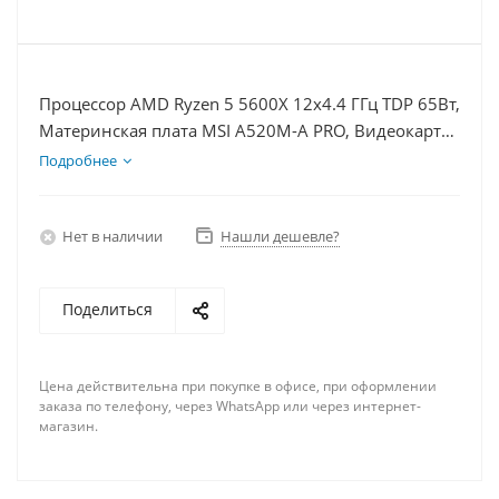
Процессор AMD Ryzen 5 5600X 12x4.4 ГГц TDP 65Вт,
Материнская плата MSI A520M-A PRO, Видеокарта
RTX 4070TiS 16Гб, Память DDR4 16Gb, Диски
Подробнее
SSD 250Гб + HDD 1Тб, БП 750Вт
Нет в наличии
Нашли дешевле?
Поделиться
Цена действительна при покупке в офисе, при оформлении
заказа по телефону, через WhatsApp или через интернет-
магазин.