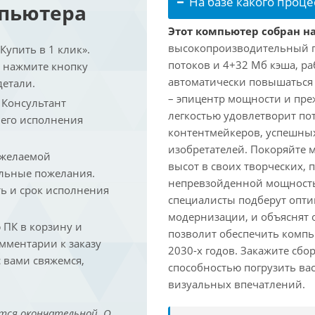
На базе какого проце
мпьютера
Этот компьютер собран на
высокопроизводительный про
упить в 1 клик».
потоков и 4+32 Мб кэша, раб
и нажмите кнопку
автоматически повышаться д
детали.
– эпицентр мощности и пре
. Консультант
легкостью удовлетворит по
 его исполнения
контентмейкеров, успешных
изобретателей. Покоряйте 
 желаемой
высот в своих творческих,
льные пожелания.
непревзойденной мощность
ть и срок исполнения
специалисты подберут опт
модернизации, и объяснят 
ПК в корзину и
позволит обеспечить компь
омментарии к заказу
2030-х годов. Закажите сбо
 вами свяжемся,
способностью погрузить ва
визуальных впечатлений.
тся окончательной. О