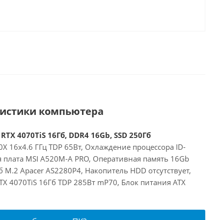
ристики компьютера
RTX 4070TiS 16Гб, DDR4 16Gb, SSD 250Гб
X 16x4.6 ГГц TDP 65Вт, Охлаждение процессора ID-
я плата MSI A520M-A PRO, Оперативная память 16Gb
 M.2 Apacer AS2280P4, Накопитель HDD отсутствует,
RTX 4070TiS 16Гб TDP 285Вт mP70, Блок питания ATX