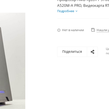
A520M-A PRO, Видеокарта RT
SSD 250Гб, БП 750Вт
Подробнее
Нет в наличии
Нашли 
Ц
Поделиться
по