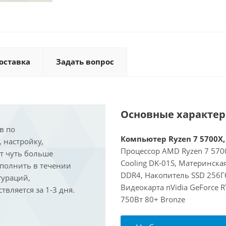
оставка
Задать вопрос
Основные характе
в по
Компьютер Ryzen 7 5700X, 
, настройку,
Процессор AMD Ryzen 7 5700
ит чуть больше
Cooling DK-01S, Материнска
ыполнить в течении
DDR4, Накопитель SSD 256Гб
гураций,
Видеокарта nVidia GeForce 
вляется за 1-3 дня.
750Вт 80+ Bronze