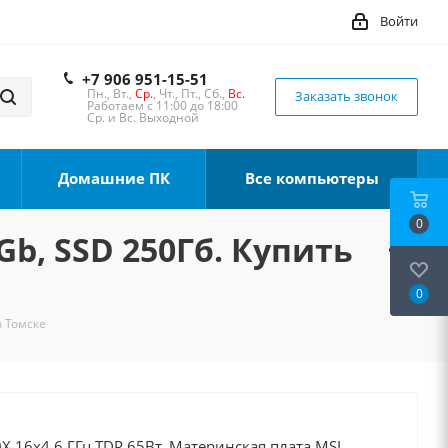
Войти
+7 906 951-15-51
Пн., Вт.,
Ср.
, Чт., Пт., Сб.,
Вс.
Заказать звонок
Работаем с 11:00 до 18:00
Ср. и Вс. Выходной
Домашние ПК
Все компьютеры
0
Gb, SSD 250Гб. Купить
0
в Томске
X 16x4.6 ГГц TDP 65Вт, Материнская плата MSI