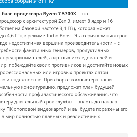
ссора собран этот ПК?
 базе процессора Ryzen 7 5700X
– это
цессор с архитектурой Zen 3, имеет 8 ядер и 16
отает на базовой частоте 3,4 ГГц, которая может
о 4,6 ГГц в режиме Turbo Boost. Эта серия компьютеров
жде недостижимая вершина производительности – с
требности фанатичных геймеров, продуктивных
 предпринимателей, азартных исследователей и
мир, побеждайте своих противников и достигайте новых
 профессиональных или игровых проектах с этой
ю и надежностью. При сборке компьютера наши
имальную конфигурацию, предложат план будущей
особенности профилактического обслуживания, что
ютеру длительный срок службы – вплоть до начала
рку ПК с топовой видеокартой и вы будете поражены его
с в мир полностью плавных и реалистичных