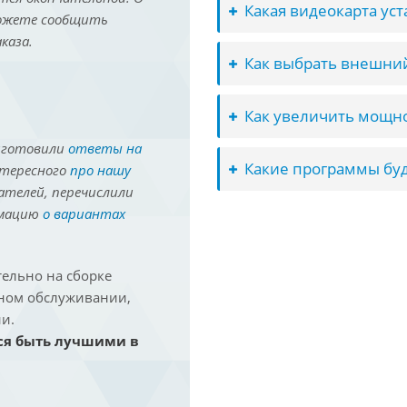
Какая видеокарта ус
можете сообщить
каза.
Как выбрать внешний
Как увеличить мощно
иготовили
ответы на
Какие программы буд
нтересного
про нашу
ателей, перечислили
рмацию
о вариантах
ельно на сборке
йном обслуживании,
и.
ся быть лучшими в