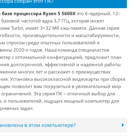
ссора собран этот ПК?
 базе процессора Ryzen 5 5600X
это 6–ядерный, 12–
 базовой частотой ядра 3,7 ГГц, которая может
жиме Turbo, имеет 3+32 Мб кэш-памяти. Данная серия
й гибкости, производительности и масштабируемости,
ым спросом среди опытных пользователей и
овины 2020-х годов. Наша команда специалистов
ютер с оптимальной конфигурацией, предложит план
ения долгосрочной, эффективной и надежной работы
яжении многих лет и расскажет о преимуществах
ия. Установка высококлассной видеокарты при сборке
щем позволит вам погрузиться в увлекательный мир
о ограничений. Эта серия ПК – отличный выбор для
в, и пользователей, ищущих мощный компьютер для
дневных задач.
тановлена в этом компьютере?