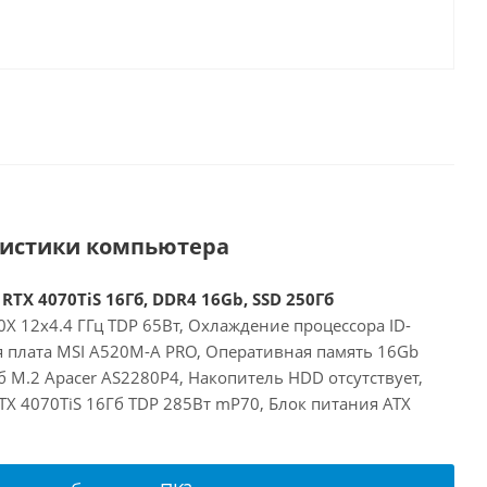
ристики компьютера
RTX 4070TiS 16Гб, DDR4 16Gb, SSD 250Гб
X 12x4.4 ГГц TDP 65Вт, Охлаждение процессора ID-
я плата MSI A520M-A PRO, Оперативная память 16Gb
 M.2 Apacer AS2280P4, Накопитель HDD отсутствует,
RTX 4070TiS 16Гб TDP 285Вт mP70, Блок питания ATX