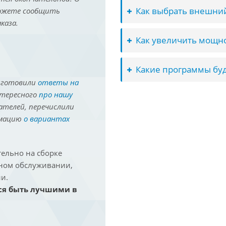
Как выбрать внешний
можете сообщить
каза.
Как увеличить мощно
Какие программы буд
иготовили
ответы на
нтересного
про нашу
ателей, перечислили
рмацию
о вариантах
ельно на сборке
йном обслуживании,
и.
ся быть лучшими в