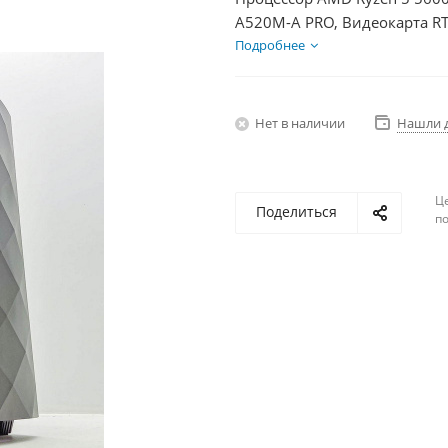
A520M-A PRO, Видеокарта RT
SSD 250Гб, БП 750Вт
Подробнее
Нет в наличии
Нашли 
Ц
Поделиться
по