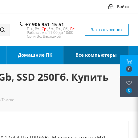
Войти
+7 906 951-15-51
Пн., Вт.,
Ср.
, Чт., Пт., Сб.,
Вс.
Заказать звонок
Работаем с 11:00 до 18:00
Ср. и Вс. Выходной
Домашние ПК
Все компьютеры
0
Gb, SSD 250Гб. Купить
0
в Томске
X 12x4.4 ГГц TDP 65Вт, Материнская плата MSI