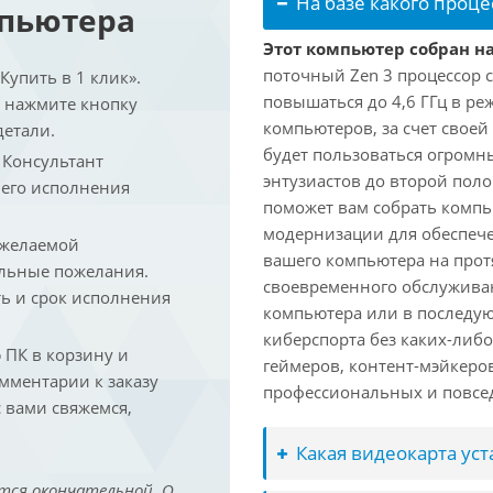
На базе какого проце
мпьютера
Этот компьютер собран на
поточный Zen 3 процессор с
упить в 1 клик».
повышаться до 4,6 ГГц в ре
и нажмите кнопку
компьютеров, за счет свое
детали.
будет пользоваться огромн
. Консультант
энтузиастов до второй пол
 его исполнения
поможет вам собрать компь
модернизации для обеспеч
 желаемой
вашего компьютера на прот
льные пожелания.
своевременного обслуживан
ть и срок исполнения
компьютера или в последую
киберспорта без каких-либ
ПК в корзину и
геймеров, контент-мэйкеро
омментарии к заказу
профессиональных и повсе
 вами свяжемся,
Какая видеокарта ус
тся окончательной. О