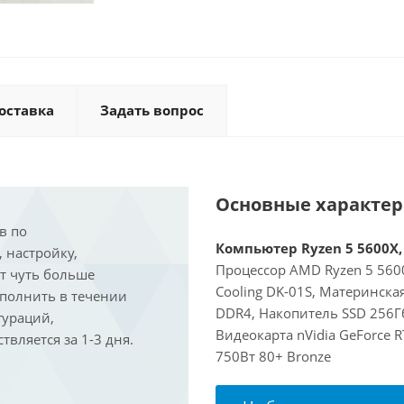
оставка
Задать вопрос
Основные характе
в по
Компьютер Ryzen 5 5600X, 
, настройку,
Процессор AMD Ryzen 5 5600
ит чуть больше
Cooling DK-01S, Материнска
ыполнить в течении
DDR4, Накопитель SSD 256Гб
гураций,
Видеокарта nVidia GeForce 
вляется за 1-3 дня.
750Вт 80+ Bronze