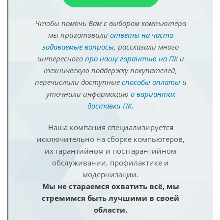
Чтобы помочь Вам с выбором компьютера
мы приготовили
ответы на часто
задаваемые вопросы
, рассказали много
интересного
про нашу гарантию на ПК
и
техническую поддержку покупателей,
перечислили доступные
способы оплаты
и
уточнили информацию
о вариантах
доставки ПК
.
Наша компания специализируется
исключительно на сборке компьютеров,
их гарантийном и постгарантийном
обслуживании, профилактике и
модернизации.
Мы не стараемся охватить всё, мы
стремимся быть лучшими в своей
области.