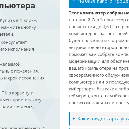
На базе какого проце
мпьютера
Этот компьютер собран на
поточный Zen 3 процессор с
упить в 1 клик».
повышаться до 4,6 ГГц в ре
и нажмите кнопку
компьютеров, за счет свое
детали.
будет пользоваться огромн
. Консультант
энтузиастов до второй пол
 его исполнения
поможет вам собрать компь
модернизации для обеспеч
 желаемой
вашего компьютера на прот
льные пожелания.
своевременного обслуживан
ть и срок исполнения
компьютера или в последую
киберспорта без каких-либ
ПК в корзину и
геймеров, контент-мэйкеро
омментарии к заказу
профессиональных и повсе
 вами свяжемся,
Какая видеокарта ус
тся окончательной. О