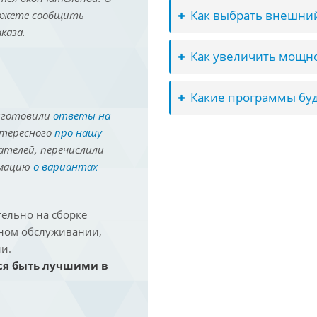
Как выбрать внешний
можете сообщить
каза.
Как увеличить мощно
Какие программы буд
иготовили
ответы на
нтересного
про нашу
ателей, перечислили
рмацию
о вариантах
ельно на сборке
йном обслуживании,
и.
ся быть лучшими в