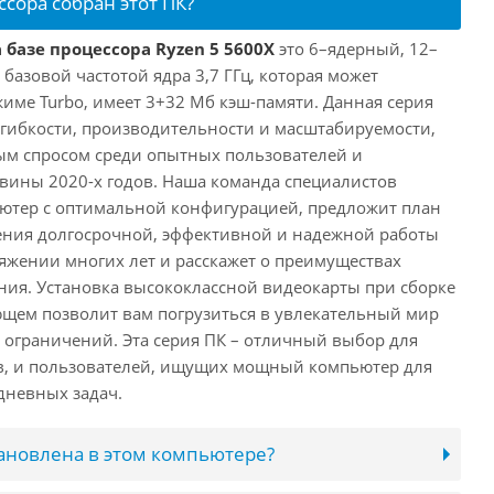
ссора собран этот ПК?
 базе процессора Ryzen 5 5600X
это 6–ядерный, 12–
 базовой частотой ядра 3,7 ГГц, которая может
жиме Turbo, имеет 3+32 Мб кэш-памяти. Данная серия
й гибкости, производительности и масштабируемости,
ым спросом среди опытных пользователей и
овины 2020-х годов. Наша команда специалистов
ютер с оптимальной конфигурацией, предложит план
ения долгосрочной, эффективной и надежной работы
яжении многих лет и расскажет о преимуществах
ия. Установка высококлассной видеокарты при сборке
щем позволит вам погрузиться в увлекательный мир
о ограничений. Эта серия ПК – отличный выбор для
в, и пользователей, ищущих мощный компьютер для
дневных задач.
тановлена в этом компьютере?