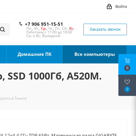
Войти
+7 906 951-15-51
Пн., Вт.,
Ср.
, Чт., Пт., Сб.,
Вс.
Заказать звонок
Работаем с 11:00 до 18:00
Ср. и Вс. Выходной
Домашние ПК
Все компьютеры
0
, SSD 1000Гб, A520M.
0
Купить в Томске
X 12x4.4 ГГц TDP 65Вт, Материнская плата GIGABYTE