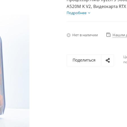
A520M K V2, Видеокарта RTX
БП 750Вт
Подробнее
Нет в наличии
Нашли 
Ц
Поделиться
по