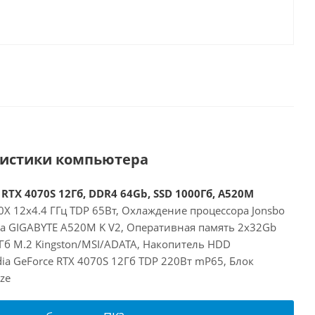
ристики компьютера
RTX 4070S 12Гб, DDR4 64Gb, SSD 1000Гб, A520M
X 12x4.4 ГГц TDP 65Вт, Охлаждение процессора Jonsbo
та GIGABYTE A520M K V2, Оперативная память 2x32Gb
Гб M.2 Kingston/MSI/ADATA, Накопитель HDD
dia GeForce RTX 4070S 12Гб TDP 220Вт mP65, Блок
ze