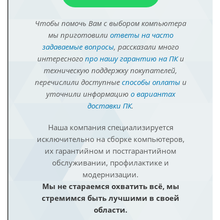
Чтобы помочь Вам с выбором компьютера
мы приготовили
ответы на часто
задаваемые вопросы
, рассказали много
интересного
про нашу гарантию на ПК
и
техническую поддержку покупателей,
перечислили доступные
способы оплаты
и
уточнили информацию
о вариантах
доставки ПК
.
Наша компания специализируется
исключительно на сборке компьютеров,
их гарантийном и постгарантийном
обслуживании, профилактике и
модернизации.
Мы не стараемся охватить всё, мы
стремимся быть лучшими в своей
области.