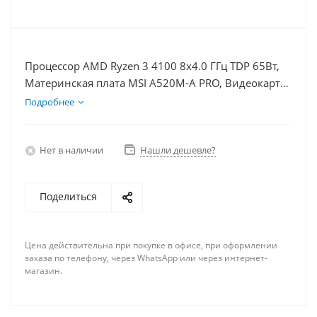
Процессор AMD Ryzen 3 4100 8x4.0 ГГц TDP 65Вт,
Материнская плата MSI A520M-A PRO, Видеокарта
RTX 4070S 12Гб, Память DDR4 64Gb, Диски SSD
Подробнее
1000Гб + HDD 2Тб, БП 750Вт
Нет в наличии
Нашли дешевле?
Поделиться
Цена действительна при покупке в офисе, при оформлении
заказа по телефону, через WhatsApp или через интернет-
магазин.