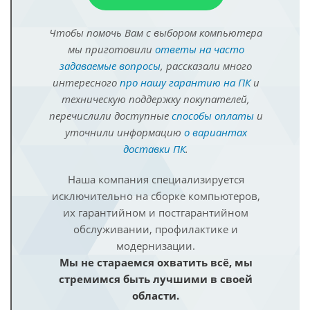
Чтобы помочь Вам с выбором компьютера
мы приготовили
ответы на часто
задаваемые вопросы
, рассказали много
интересного
про нашу гарантию на ПК
и
техническую поддержку покупателей,
перечислили доступные
способы оплаты
и
уточнили информацию
о вариантах
доставки ПК
.
Наша компания специализируется
исключительно на сборке компьютеров,
их гарантийном и постгарантийном
обслуживании, профилактике и
модернизации.
Мы не стараемся охватить всё, мы
стремимся быть лучшими в своей
области.