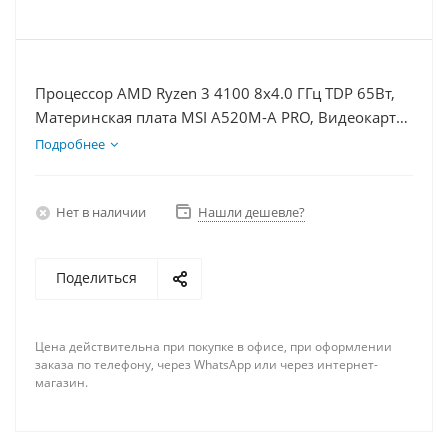
Процессор AMD Ryzen 3 4100 8x4.0 ГГц TDP 65Вт,
Материнская плата MSI A520M-A PRO, Видеокарта
RTX 4070TiS 16Гб, Память DDR4 64Gb, Диски SSD
Подробнее
1000Гб + HDD 2Тб, БП 750Вт
Нет в наличии
Нашли дешевле?
Поделиться
Цена действительна при покупке в офисе, при оформлении
заказа по телефону, через WhatsApp или через интернет-
магазин.