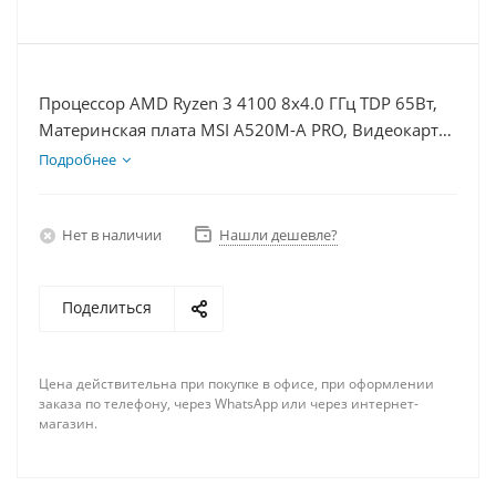
Процессор AMD Ryzen 3 4100 8x4.0 ГГц TDP 65Вт,
Материнская плата MSI A520M-A PRO, Видеокарта
RTX 4070S 12Гб, Память DDR4 16Gb, Диски SSD
Подробнее
1000Гб + HDD 2Тб, БП 750Вт
Нет в наличии
Нашли дешевле?
Поделиться
Цена действительна при покупке в офисе, при оформлении
заказа по телефону, через WhatsApp или через интернет-
магазин.