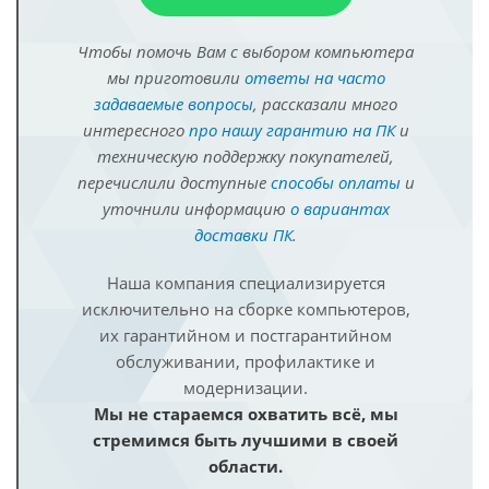
Чтобы помочь Вам с выбором компьютера
мы приготовили
ответы на часто
задаваемые вопросы
, рассказали много
интересного
про нашу гарантию на ПК
и
техническую поддержку покупателей,
перечислили доступные
способы оплаты
и
уточнили информацию
о вариантах
доставки ПК
.
Наша компания специализируется
исключительно на сборке компьютеров,
их гарантийном и постгарантийном
обслуживании, профилактике и
модернизации.
Мы не стараемся охватить всё, мы
стремимся быть лучшими в своей
области.