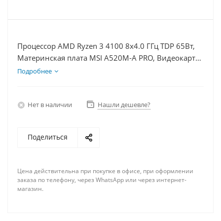
Процессор AMD Ryzen 3 4100 8x4.0 ГГц TDP 65Вт,
Материнская плата MSI A520M-A PRO, Видеокарта
RTX 4070TiS 16Гб, Память DDR4 16Gb, Диски SSD
Подробнее
1000Гб + HDD 2Тб, БП 750Вт
Нет в наличии
Нашли дешевле?
Поделиться
Цена действительна при покупке в офисе, при оформлении
заказа по телефону, через WhatsApp или через интернет-
магазин.