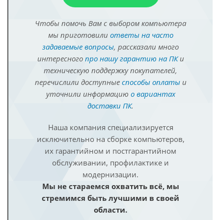
Чтобы помочь Вам с выбором компьютера
мы приготовили
ответы на часто
задаваемые вопросы
, рассказали много
интересного
про нашу гарантию на ПК
и
техническую поддержку покупателей,
перечислили доступные
способы оплаты
и
уточнили информацию
о вариантах
доставки ПК
.
Наша компания специализируется
исключительно на сборке компьютеров,
их гарантийном и постгарантийном
обслуживании, профилактике и
модернизации.
Мы не стараемся охватить всё, мы
стремимся быть лучшими в своей
области.