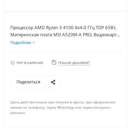
Процессор AMD Ryzen 3 4100 8x4.0 ГГц TDP 65Вт,
Материнская плата MSI A520M-A PRO, Видеокарта
RTX 4070TiS 16Гб, Память DDR4 32Gb, Диски SSD
Подробнее
1000Гб + HDD 2Тб, БП 750Вт
Нет в наличии
Нашли дешевле?
Поделиться
Цена действительна при покупке в офисе, при оформлении
заказа по телефону, через WhatsApp или через интернет-
магазин.