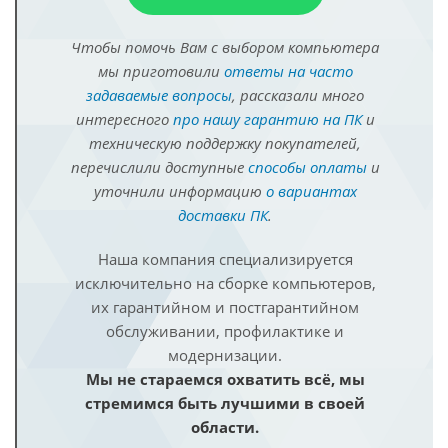
Чтобы помочь Вам с выбором компьютера
мы приготовили
ответы на часто
задаваемые вопросы
, рассказали много
интересного
про нашу гарантию на ПК
и
техническую поддержку покупателей,
перечислили доступные
способы оплаты
и
уточнили информацию
о вариантах
доставки ПК
.
Наша компания специализируется
исключительно на сборке компьютеров,
их гарантийном и постгарантийном
обслуживании, профилактике и
модернизации.
Мы не стараемся охватить всё, мы
стремимся быть лучшими в своей
области.