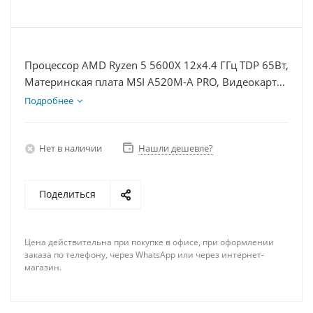
Процессор AMD Ryzen 5 5600X 12x4.4 ГГц TDP 65Вт,
Материнская плата MSI A520M-A PRO, Видеокарта
RTX 4070TiS 16Гб, Память DDR4 8Gb, Диски
Подробнее
SSD 500Гб, БП 750Вт
Нет в наличии
Нашли дешевле?
Поделиться
Цена действительна при покупке в офисе, при оформлении
заказа по телефону, через WhatsApp или через интернет-
магазин.