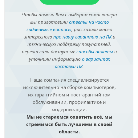
Чтобы помочь Вам с выбором компьютера
мы приготовили
ответы на часто
задаваемые вопросы
, рассказали много
интересного
про нашу гарантию на ПК
и
техническую поддержку покупателей,
перечислили доступные
способы оплаты
и
уточнили информацию
о вариантах
доставки ПК
.
Наша компания специализируется
исключительно на сборке компьютеров,
их гарантийном и постгарантийном
обслуживании, профилактике и
модернизации.
Мы не стараемся охватить всё, мы
стремимся быть лучшими в своей
области.