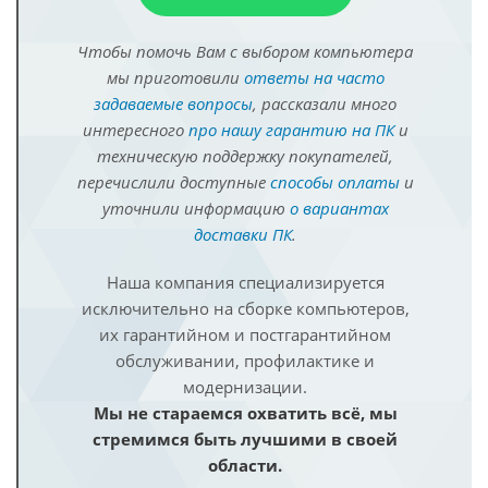
Чтобы помочь Вам с выбором компьютера
мы приготовили
ответы на часто
задаваемые вопросы
, рассказали много
интересного
про нашу гарантию на ПК
и
техническую поддержку покупателей,
перечислили доступные
способы оплаты
и
уточнили информацию
о вариантах
доставки ПК
.
Наша компания специализируется
исключительно на сборке компьютеров,
их гарантийном и постгарантийном
обслуживании, профилактике и
модернизации.
Мы не стараемся охватить всё, мы
стремимся быть лучшими в своей
области.