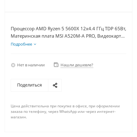
Процессор AMD Ryzen 5 5600X 12x4.4 ГГц TDP 65Вт,
Материнская плата MSI A520M-A PRO, Видеокарта
RTX 4070TiS 16Гб, Память DDR4 8Gb, Диски
Подробнее
SSD 500Гб + HDD 2Тб, БП 750Вт
Нет в наличии
Нашли дешевле?
Поделиться
Цена действительна при покупке в офисе, при оформлении
заказа по телефону, через WhatsApp или через интернет-
магазин.