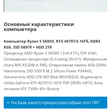
Основные характеристики
компьютера
Компьютер Ryzen 5 5600X, RTX 4070TiS 16Гб, DDR4
8Gb, SSD 500Гб + HDD 2Тб
Процессор AMD Ryzen 5 5600X 12x4.4 ГГц TDP 65Вт,
Охлаждение процессора ID-Cooling DK-01S, Материнская
плата MSI A520M-A PRO, Оперативная память 8Gb DDR4,
Накопитель SSD 500Гб M.2 Silicon Power P34A60,
Накопитель HDD 2Тб WD Blue WD20EZAZ, Видеокарта
nVidia GeForce RTX 4070TiS 16Гб TDP 285Вт mP70, Блок
питания ATX 750Вт 80+ Bronze
На базе какого процессора собран этот ПК?