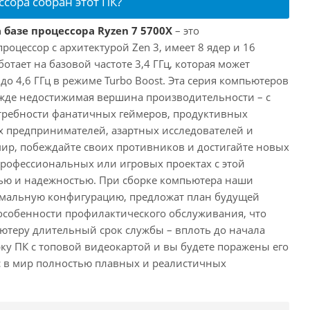
ссора собран этот ПК?
 базе процессора Ryzen 7 5700X
– это
цессор с архитектурой Zen 3, имеет 8 ядер и 16
отает на базовой частоте 3,4 ГГц, которая может
о 4,6 ГГц в режиме Turbo Boost. Эта серия компьютеров
жде недостижимая вершина производительности – с
требности фанатичных геймеров, продуктивных
 предпринимателей, азартных исследователей и
мир, побеждайте своих противников и достигайте новых
 профессиональных или игровых проектах с этой
ю и надежностью. При сборке компьютера наши
имальную конфигурацию, предложат план будущей
особенности профилактического обслуживания, что
ютеру длительный срок службы – вплоть до начала
рку ПК с топовой видеокартой и вы будете поражены его
с в мир полностью плавных и реалистичных