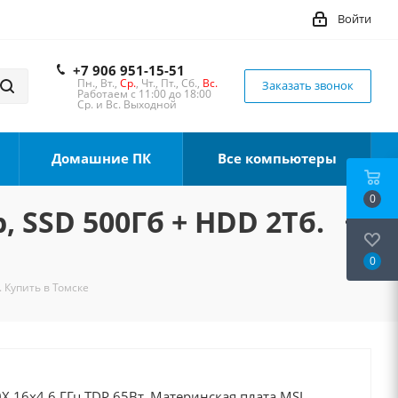
Войти
+7 906 951-15-51
Пн., Вт.,
Ср.
, Чт., Пт., Сб.,
Вс.
Заказать звонок
Работаем с 11:00 до 18:00
Ср. и Вс. Выходной
Домашние ПК
Все компьютеры
0
, SSD 500Гб + HDD 2Тб.
0
. Купить в Томске
X 16x4.6 ГГц TDP 65Вт, Материнская плата MSI