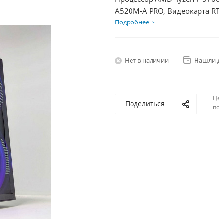
A520M-A PRO, Видеокарта RT
+ HDD 2Тб, БП 750Вт
Подробнее
Нет в наличии
Нашли 
Ц
Поделиться
по