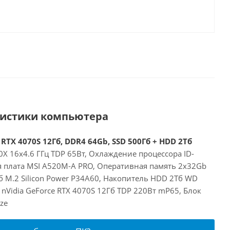
ристики компьютера
RTX 4070S 12Гб, DDR4 64Gb, SSD 500Гб + HDD 2Тб
X 16x4.6 ГГц TDP 65Вт, Охлаждение процессора ID-
ая плата MSI A520M-A PRO, Оперативная память 2x32Gb
 M.2 Silicon Power P34A60, Накопитель HDD 2Тб WD
nVidia GeForce RTX 4070S 12Гб TDP 220Вт mP65, Блок
ze