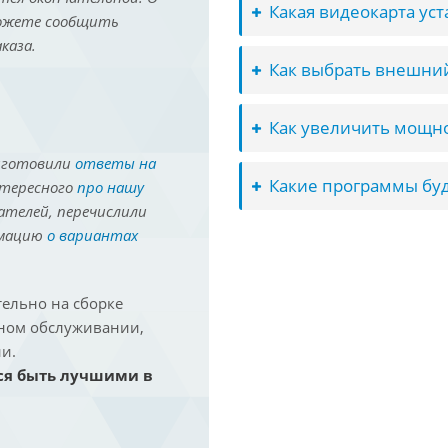
Какая видеокарта ус
можете сообщить
каза.
Как выбрать внешний
Как увеличить мощно
иготовили
ответы на
Какие программы буд
нтересного
про нашу
ателей, перечислили
рмацию
о вариантах
ельно на сборке
йном обслуживании,
и.
ся быть лучшими в