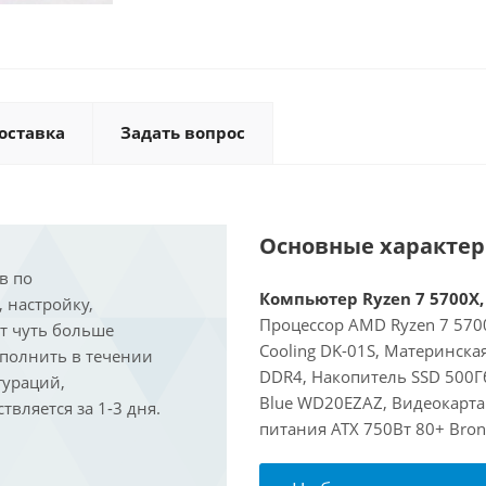
оставка
Задать вопрос
Основные характе
в по
Компьютер Ryzen 7 5700X, 
, настройку,
Процессор AMD Ryzen 7 5700
ит чуть больше
Cooling DK-01S, Материнск
ыполнить в течении
DDR4, Накопитель SSD 500Гб
гураций,
Blue WD20EZAZ, Видеокарта 
вляется за 1-3 дня.
питания ATX 750Вт 80+ Bron