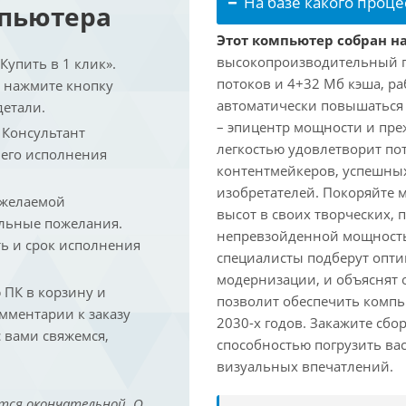
На базе какого проце
мпьютера
Этот компьютер собран на
высокопроизводительный про
упить в 1 клик».
потоков и 4+32 Мб кэша, раб
и нажмите кнопку
автоматически повышаться д
детали.
– эпицентр мощности и пре
. Консультант
легкостью удовлетворит по
 его исполнения
контентмейкеров, успешных
изобретателей. Покоряйте 
 желаемой
высот в своих творческих,
льные пожелания.
непревзойденной мощность
ть и срок исполнения
специалисты подберут опт
модернизации, и объяснят 
ПК в корзину и
позволит обеспечить компь
омментарии к заказу
2030-х годов. Закажите сбо
 вами свяжемся,
способностью погрузить ва
визуальных впечатлений.
тся окончательной. О