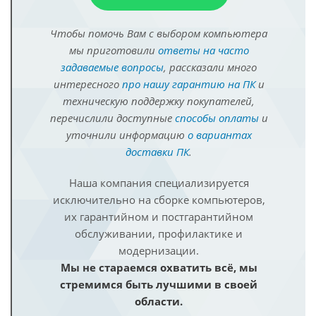
Чтобы помочь Вам с выбором компьютера
мы приготовили
ответы на часто
задаваемые вопросы
, рассказали много
интересного
про нашу гарантию на ПК
и
техническую поддержку покупателей,
перечислили доступные
способы оплаты
и
уточнили информацию
о вариантах
доставки ПК
.
Наша компания специализируется
исключительно на сборке компьютеров,
их гарантийном и постгарантийном
обслуживании, профилактике и
модернизации.
Мы не стараемся охватить всё, мы
стремимся быть лучшими в своей
области.