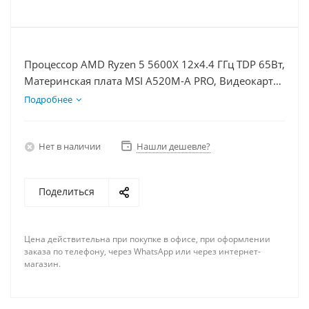
Процессор AMD Ryzen 5 5600X 12x4.4 ГГц TDP 65Вт,
Материнская плата MSI A520M-A PRO, Видеокарта
RTX 4070S 12Гб, Память DDR4 64Gb, Диски
Подробнее
SSD 500Гб + HDD 2Тб, БП 750Вт
Нет в наличии
Нашли дешевле?
Поделиться
Цена действительна при покупке в офисе, при оформлении
заказа по телефону, через WhatsApp или через интернет-
магазин.