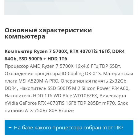
Основные характеристики
компьютера
Компьютер Ryzen 7 5700X, RTX 4070TiS 16Гб, DDR4
64Gb, SSD 500Гб + HDD 1Тб
Процессор AMD Ryzen 7 5700X 16x4.6 ГГц TDP 65Вт,
Охлаждение процессора ID-Cooling DK-01S, Материнская
плата MSI A520M-A PRO, Оперативная память 2x32Gb
DDR4, Накопитель SSD 500Гб M.2 Silicon Power P34A60,
Накопитель HDD 1Тб WD Blue WD10EZEX, Видеокарта
nVidia GeForce RTX 4070TiS 16Гб TDP 285Вт mP70, Блок
питания ATX 750Вт 80+ Bronze
На базе какого процессора собран этот ПК?