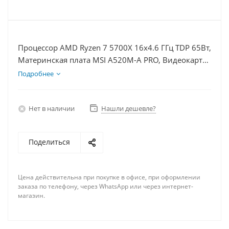
Процессор AMD Ryzen 7 5700X 16x4.6 ГГц TDP 65Вт,
Материнская плата MSI A520M-A PRO, Видеокарта
RTX 4070TiS 16Гб, Память DDR4 64Gb, Диски
Подробнее
SSD 500Гб + HDD 1Тб, БП 750Вт
Нет в наличии
Нашли дешевле?
Поделиться
Цена действительна при покупке в офисе, при оформлении
заказа по телефону, через WhatsApp или через интернет-
магазин.