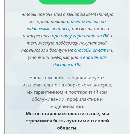
Чтобы помочь Вам с выбором компьютера
мы приготовили
ответы на часто
задаваемые вопросы
, рассказали много
интересного
про нашу гарантию на ПК
и
техническую поддержку покупателей,
перечислили доступные
способы оплаты
и
уточнили информацию
о вариантах
доставки ПК
.
Наша компания специализируется
исключительно на сборке компьютеров,
их гарантийном и постгарантийном
обслуживании, профилактике и
модернизации.
Мы не стараемся охватить всё, мы
стремимся быть лучшими в своей
области.