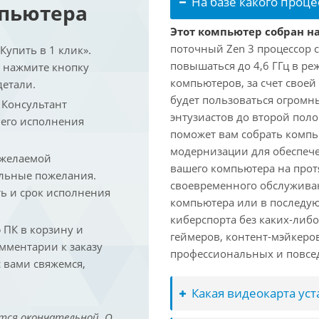
На базе какого проце
мпьютера
Этот компьютер собран на
поточный Zen 3 процессор с
упить в 1 клик».
повышаться до 4,6 ГГц в ре
и нажмите кнопку
компьютеров, за счет свое
детали.
будет пользоваться огромн
. Консультант
энтузиастов до второй пол
 его исполнения
поможет вам собрать компь
модернизации для обеспеч
 желаемой
вашего компьютера на прот
льные пожелания.
своевременного обслуживан
ть и срок исполнения
компьютера или в последую
киберспорта без каких-либ
ПК в корзину и
геймеров, контент-мэйкеро
омментарии к заказу
профессиональных и повсе
 вами свяжемся,
Какая видеокарта ус
тся окончательной. О