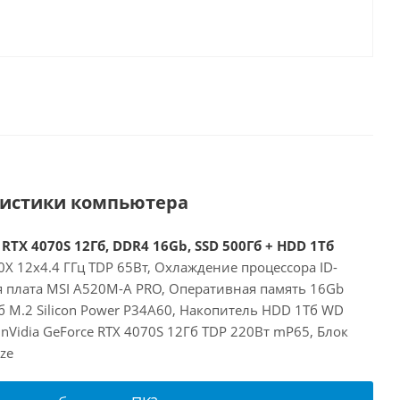
ристики компьютера
RTX 4070S 12Гб, DDR4 16Gb, SSD 500Гб + HDD 1Тб
X 12x4.4 ГГц TDP 65Вт, Охлаждение процессора ID-
я плата MSI A520M-A PRO, Оперативная память 16Gb
 M.2 Silicon Power P34A60, Накопитель HDD 1Тб WD
nVidia GeForce RTX 4070S 12Гб TDP 220Вт mP65, Блок
ze