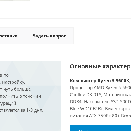
оставка
Задать вопрос
Основные характе
в по
Компьютер Ryzen 5 5600X, 
, настройку,
Процессор AMD Ryzen 5 5600
ит чуть больше
Cooling DK-01S, Материнска
ыполнить в течении
DDR4, Накопитель SSD 500Гб
гураций,
Blue WD10EZEX, Видеокарта 
вляется за 1-3 дня.
питания ATX 750Вт 80+ Bron