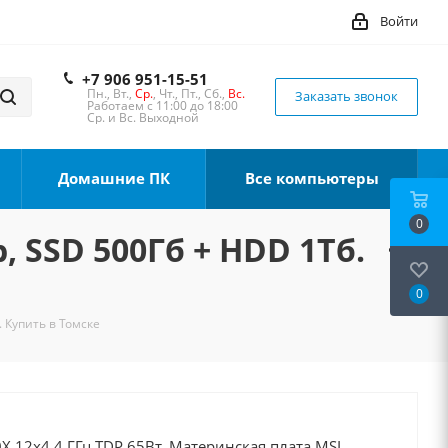
Войти
+7 906 951-15-51
Пн., Вт.,
Ср.
, Чт., Пт., Сб.,
Вс.
Заказать звонок
Работаем с 11:00 до 18:00
Ср. и Вс. Выходной
Домашние ПК
Все компьютеры
0
, SSD 500Гб + HDD 1Тб.
0
. Купить в Томске
X 12x4.4 ГГц TDP 65Вт, Материнская плата MSI