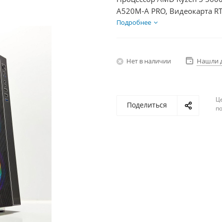
A520M-A PRO, Видеокарта RT
+ HDD 1Тб, БП 750Вт
Подробнее
Нет в наличии
Нашли 
Ц
Поделиться
по