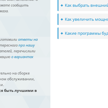
Как выбрать внешний
можете сообщить
каза.
Как увеличить мощно
Какие программы буд
иготовили
ответы на
нтересного
про нашу
ателей, перечислили
рмацию
о вариантах
ельно на сборке
йном обслуживании,
и.
ся быть лучшими в