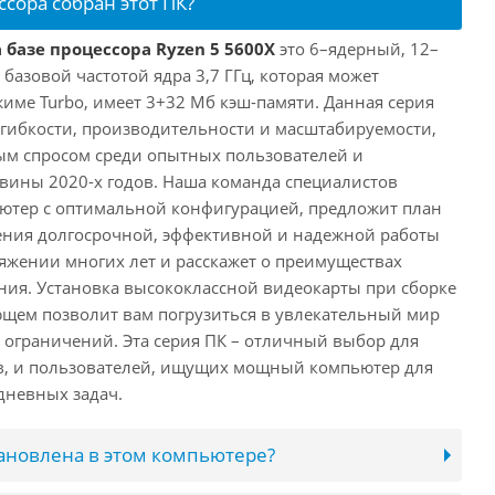
ссора собран этот ПК?
 базе процессора Ryzen 5 5600X
это 6–ядерный, 12–
 базовой частотой ядра 3,7 ГГц, которая может
жиме Turbo, имеет 3+32 Мб кэш-памяти. Данная серия
й гибкости, производительности и масштабируемости,
ым спросом среди опытных пользователей и
овины 2020-х годов. Наша команда специалистов
ютер с оптимальной конфигурацией, предложит план
ения долгосрочной, эффективной и надежной работы
яжении многих лет и расскажет о преимуществах
ия. Установка высококлассной видеокарты при сборке
щем позволит вам погрузиться в увлекательный мир
о ограничений. Эта серия ПК – отличный выбор для
в, и пользователей, ищущих мощный компьютер для
дневных задач.
тановлена в этом компьютере?