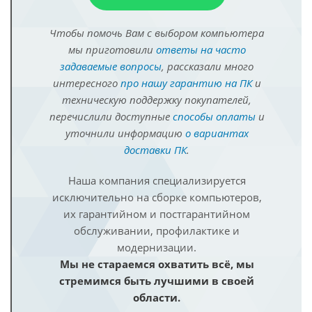
Чтобы помочь Вам с выбором компьютера
мы приготовили
ответы на часто
задаваемые вопросы
, рассказали много
интересного
про нашу гарантию на ПК
и
техническую поддержку покупателей,
перечислили доступные
способы оплаты
и
уточнили информацию
о вариантах
доставки ПК
.
Наша компания специализируется
исключительно на сборке компьютеров,
их гарантийном и постгарантийном
обслуживании, профилактике и
модернизации.
Мы не стараемся охватить всё, мы
стремимся быть лучшими в своей
области.