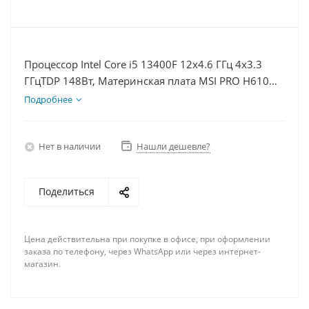
Процессор Intel Core i5 13400F 12x4.6 ГГц 4x3.3
ГГцTDP 148Вт, Материнская плата MSI PRO H610M-
E, Видеокарта GT 1030 2Гб, Память DDR4 8Gb,
Подробнее
Диски SSD 250Гб + HDD 2Тб, БП 500Вт
Нет в наличии
Нашли дешевле?
Поделиться
Цена действительна при покупке в офисе, при оформлении
заказа по телефону, через WhatsApp или через интернет-
магазин.