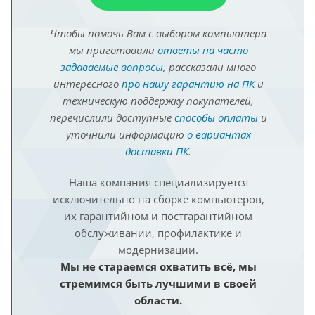
Чтобы помочь Вам с выбором компьютера
мы приготовили
ответы на часто
задаваемые вопросы
, рассказали много
интересного
про нашу гарантию на ПК
и
техническую поддержку покупателей,
перечислили доступные
способы оплаты
и
уточнили информацию
о вариантах
доставки ПК
.
Наша компания специализируется
исключительно на сборке компьютеров,
их гарантийном и постгарантийном
обслуживании, профилактике и
модернизации.
Мы не стараемся охватить всё, мы
стремимся быть лучшими в своей
области.