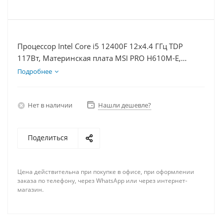
Процессор Intel Core i5 12400F 12x4.4 ГГц TDP
117Вт, Материнская плата MSI PRO H610M-E,
Видеокарта GTX 1630 4Гб, Память DDR4 8Gb,
Подробнее
Диски SSD 250Гб, БП 350Вт
Нет в наличии
Нашли дешевле?
Поделиться
Цена действительна при покупке в офисе, при оформлении
заказа по телефону, через WhatsApp или через интернет-
магазин.