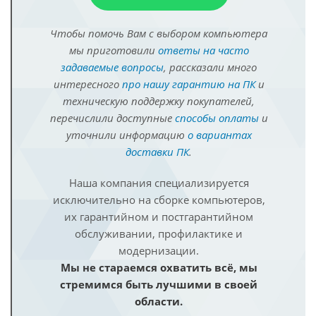
Чтобы помочь Вам с выбором компьютера
мы приготовили
ответы на часто
задаваемые вопросы
, рассказали много
интересного
про нашу гарантию на ПК
и
техническую поддержку покупателей,
перечислили доступные
способы оплаты
и
уточнили информацию
о вариантах
доставки ПК
.
Наша компания специализируется
исключительно на сборке компьютеров,
их гарантийном и постгарантийном
обслуживании, профилактике и
модернизации.
Мы не стараемся охватить всё, мы
стремимся быть лучшими в своей
области.