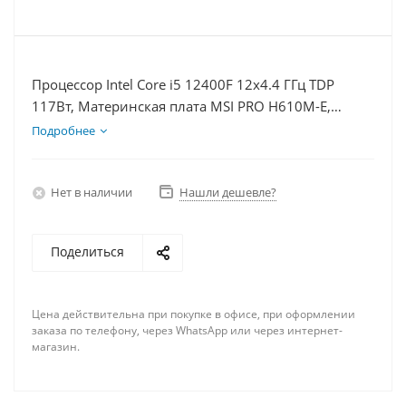
Процессор Intel Core i5 12400F 12x4.4 ГГц TDP
117Вт, Материнская плата MSI PRO H610M-E,
Видеокарта GTX 1630 4Гб, Память DDR4 8Gb,
Подробнее
Диски SSD 250Гб + HDD 2Тб, БП 350Вт
Нет в наличии
Нашли дешевле?
Поделиться
Цена действительна при покупке в офисе, при оформлении
заказа по телефону, через WhatsApp или через интернет-
магазин.