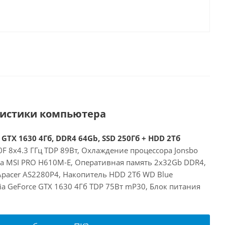
ристики компьютера
 GTX 1630 4Гб, DDR4 64Gb, SSD 250Гб + HDD 2Тб
00F 8x4.3 ГГц TDP 89Вт, Охлаждение процессора Jonsbo
та MSI PRO H610M-E, Оперативная память 2x32Gb DDR4,
Apacer AS2280P4, Накопитель HDD 2Тб WD Blue
a GeForce GTX 1630 4Гб TDP 75Вт mP30, Блок питания