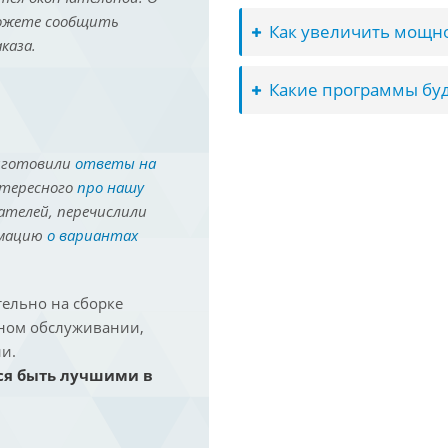
можете сообщить
Как увеличить мощно
каза.
Какие программы буд
иготовили
ответы на
нтересного
про нашу
ателей, перечислили
рмацию
о вариантах
ельно на сборке
йном обслуживании,
и.
ся быть лучшими в