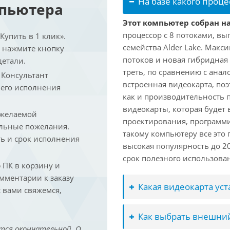
На базе какого проце
мпьютера
Этот компьютер собран на 
процессор с 8 потоками, вы
упить в 1 клик».
семейства Alder Lake. Макс
и нажмите кнопку
потоков и новая гибридная
детали.
треть, по сравнению с анал
. Консультант
встроенная видеокарта, по
 его исполнения
как и производительность 
видеокарты, которая будет 
 желаемой
проектирования, программ
льные пожелания.
такому компьютеру все это
ть и срок исполнения
высокая популярность до 2
срок полезного использован
ПК в корзину и
омментарии к заказу
Какая видеокарта ус
 вами свяжемся,
Как выбрать внешний
тся окончательной. О