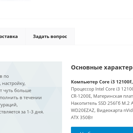
оставка
Задать вопрос
Основные характе
в по
Компьютер Core i3 12100F,
, настройку,
Процессор Intel Core i3 121
ит чуть больше
CR-1200E, Материнская пла
ыполнить в течении
Накопитель SSD 256Гб M.2 
гураций,
WD20EZAZ, Видеокарта nVidi
вляется за 1-3 дня.
ATX 350Вт