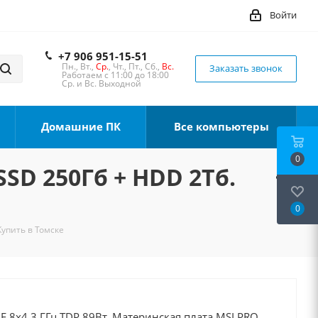
Войти
+7 906 951-15-51
Пн., Вт.,
Ср.
, Чт., Пт., Сб.,
Вс.
Заказать звонок
Работаем с 11:00 до 18:00
Ср. и Вс. Выходной
Домашние ПК
Все компьютеры
0
SSD 250Гб + HDD 2Тб.
0
Купить в Томске
0F 8x4.3 ГГц TDP 89Вт, Материнская плата MSI PRO