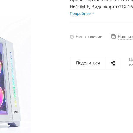
H610M-E, Видеокарта GTX 1
2Тб, БП 350Вт
Подробнее
Нет в наличии
Нашли 
Ц
Поделиться
по