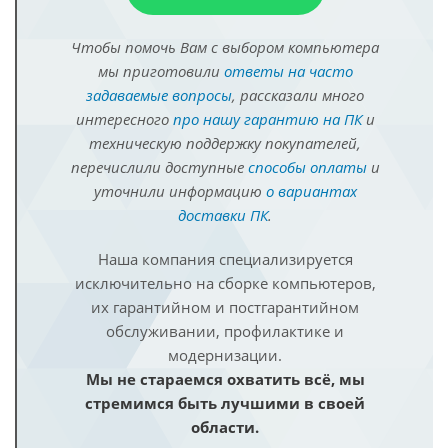
Чтобы помочь Вам с выбором компьютера
мы приготовили
ответы на часто
задаваемые вопросы
, рассказали много
интересного
про нашу гарантию на ПК
и
техническую поддержку покупателей,
перечислили доступные
способы оплаты
и
уточнили информацию
о вариантах
доставки ПК
.
Наша компания специализируется
исключительно на сборке компьютеров,
их гарантийном и постгарантийном
обслуживании, профилактике и
модернизации.
Мы не стараемся охватить всё, мы
стремимся быть лучшими в своей
области.