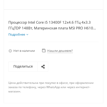
Процессор Intel Core i5 13400F 12x4.6 ГГц 4x3.3
ГГцTDP 148Вт, Материнская плата MSI PRO H610M-
E, Видеокарта GT 1030 2Гб, Память DDR4 32Gb,
Подробнее
Диски SSD 250Гб + HDD 1Тб, БП 500Вт
Нет в наличии
Нашли дешевле?
Поделиться
Цена действительна при покупке в офисе, при оформлении
заказа по телефону, через WhatsApp или через интернет-
магазин.