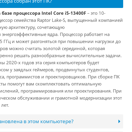
ссора собран этот ПК?
базе процессора Intel Core i5-13400F
– это 10-
ессор семейства Raptor Lake-S, выпущенный компанией
дную архитектуру, сочетающую
энергоэффективные ядра. Процессор работает на
,5 ГГц и может разгоняться при повышении нагрузки до
еров можно считать золотой серединой, которая
еренно решать разнообразные вычислительные задачи.
ы 2020-х годов эта серия компьютеров будет
сом у заядлых геймеров, продвинутых студентов,
а, программистов и проектировщиков. При сборке ПК
сты помогут вам скомплектовать оптимальную
числений, программирования или проектирования. При
ческом обслуживании и грамотной модернизации этот
лет.
тановлена в этом компьютере?