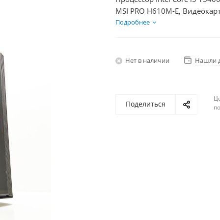
MSI PRO H610M-E, Видеокарт
SSD 250Гб, БП 350Вт
Подробнее
Нет в наличии
Нашли 
Ц
Поделиться
по