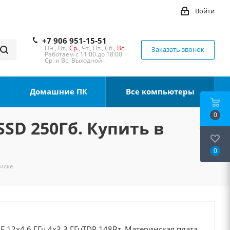
Войти
+7 906 951-15-51
Пн., Вт.,
Ср.
, Чт., Пт., Сб.,
Вс.
Заказать звонок
Работаем с 11:00 до 18:00
Ср. и Вс. Выходной
Домашние ПК
Все компьютеры
0
SSD 250Гб. Купить в
0
омске
0F 12x4.6 ГГц 4x3.3 ГГцTDP 148Вт, Материнская плата