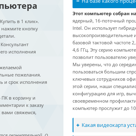
На базе какого проце
мпьютера
Этот компьютер собран на 
ядерный, 16-поточный проц
упить в 1 клик».
Intel. Он использует гибри
и нажмите кнопку
высокопроизводительные и 
детали.
базовой тактовой частоте 2
. Консультант
4,6 ГГц. Эту серию компьют
 его исполнения
позволит пользователю ув
Мы уверены, что до середин
 желаемой
пользоваться большим спро
льные пожелания.
ключевых сотрудников офис
ть и срок исполнения
этой серии, наши специали
конфигурацию для игр, вы
ПК в корзину и
своевременном профилакти
омментарии к заказу
компьютер прослужит до 10 
 вами свяжемся,
Какая видеокарта ус
тся окончательной. О