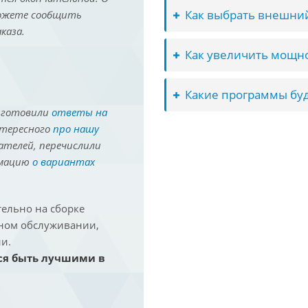
Как выбрать внешний
можете сообщить
каза.
Как увеличить мощно
Какие программы буд
иготовили
ответы на
нтересного
про нашу
ателей, перечислили
рмацию
о вариантах
ельно на сборке
йном обслуживании,
и.
ся быть лучшими в