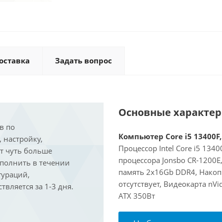
оставка
Задать вопрос
Основные характе
в по
Компьютер Core i5 13400F,
, настройку,
Процессор Intel Core i5 134
ит чуть больше
процессора Jonsbo CR-1200
ыполнить в течении
память 2x16Gb DDR4, Накоп
гураций,
отсутствует, Видеокарта nV
вляется за 1-3 дня.
ATX 350Вт