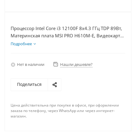
Процессор Intel Core i3 12100F 8x4.3 ГГц TDP 89Вт,
Материнская плата MSI PRO H610M-E, Видеокарта
GTX 1630 4Гб, Память DDR4 16Gb, Диски
Подробнее
SSD 250Гб + HDD 1Тб, БП 350Вт
Нет в наличии
Нашли дешевле?
Поделиться
Цена действительна при покупке в офисе, при оформлении
заказа по телефону, через WhatsApp или через интернет-
магазин.