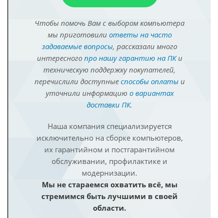
Чтобы помочь Вам с выбором компьютера
мы приготовили
ответы на часто
задаваемые вопросы
, рассказали много
интересного
про нашу гарантию на ПК
и
техническую поддержку покупателей,
перечислили доступные
способы оплаты
и
уточнили информацию
о вариантах
доставки ПК
.
Наша компания специализируется
исключительно на сборке компьютеров,
их гарантийном и постгарантийном
обслуживании, профилактике и
модернизации.
Мы не стараемся охватить всё, мы
стремимся быть лучшими в своей
области.