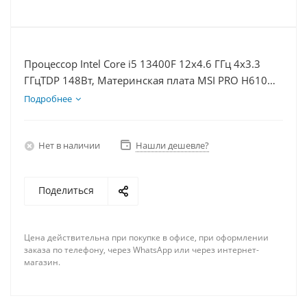
Процессор Intel Core i5 13400F 12x4.6 ГГц 4x3.3
ГГцTDP 148Вт, Материнская плата MSI PRO H610M-
E, Видеокарта GTX 1650 4Гб, Память DDR4 8Gb,
Подробнее
Диски SSD 1000Гб, БП 500Вт
Нет в наличии
Нашли дешевле?
Поделиться
Цена действительна при покупке в офисе, при оформлении
заказа по телефону, через WhatsApp или через интернет-
магазин.