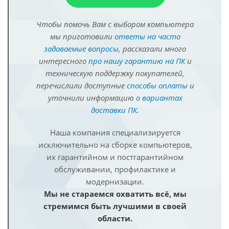
Чтобы помочь Вам с выбором компьютера
мы приготовили
ответы на часто
задаваемые вопросы
, рассказали много
интересного
про нашу гарантию на ПК
и
техническую поддержку покупателей,
перечислили доступные
способы оплаты
и
уточнили информацию
о вариантах
доставки ПК
.
Наша компания специализируется
исключительно на сборке компьютеров,
их гарантийном и постгарантийном
обслуживании, профилактике и
модернизации.
Мы не стараемся охватить всё, мы
стремимся быть лучшими в своей
области.