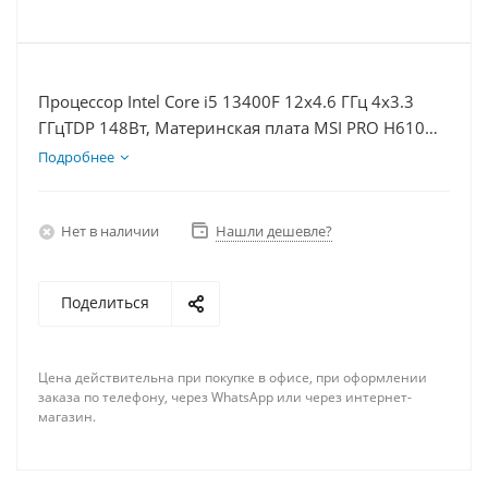
Процессор Intel Core i5 13400F 12x4.6 ГГц 4x3.3
ГГцTDP 148Вт, Материнская плата MSI PRO H610M-
E, Видеокарта GTX 1630 4Гб, Память DDR4 64Gb,
Подробнее
Диски SSD 1000Гб + HDD 1Тб, БП 350Вт
Нет в наличии
Нашли дешевле?
Поделиться
Цена действительна при покупке в офисе, при оформлении
заказа по телефону, через WhatsApp или через интернет-
магазин.