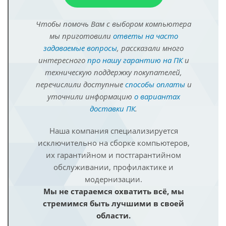
Чтобы помочь Вам с выбором компьютера
мы приготовили
ответы на часто
задаваемые вопросы
, рассказали много
интересного
про нашу гарантию на ПК
и
техническую поддержку покупателей,
перечислили доступные
способы оплаты
и
уточнили информацию
о вариантах
доставки ПК
.
Наша компания специализируется
исключительно на сборке компьютеров,
их гарантийном и постгарантийном
обслуживании, профилактике и
модернизации.
Мы не стараемся охватить всё, мы
стремимся быть лучшими в своей
области.