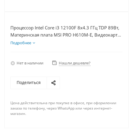
Процессор Intel Core i3 12100F 8x4.3 ГГц TDP 89Вт,
Материнская плата MSI PRO H610M-E, Видеокарта
GTX 1630 4Гб, Память DDR4 64Gb, Диски SSD
Подробнее
1000Гб + HDD 1Тб, БП 350Вт
Нет в наличии
Нашли дешевле?
Поделиться
Цена действительна при покупке в офисе, при оформлении
заказа по телефону, через WhatsApp или через интернет-
магазин.