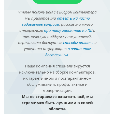
Чтобы помочь Вам с выбором компьютера
мы приготовили
ответы на часто
задаваемые вопросы
, рассказали много
интересного
про нашу гарантию на ПК
и
техническую поддержку покупателей,
перечислили доступные
способы оплаты
и
уточнили информацию
о вариантах
доставки ПК
.
Наша компания специализируется
исключительно на сборке компьютеров,
их гарантийном и постгарантийном
обслуживании, профилактике и
модернизации.
Мы не стараемся охватить всё, мы
стремимся быть лучшими в своей
области.