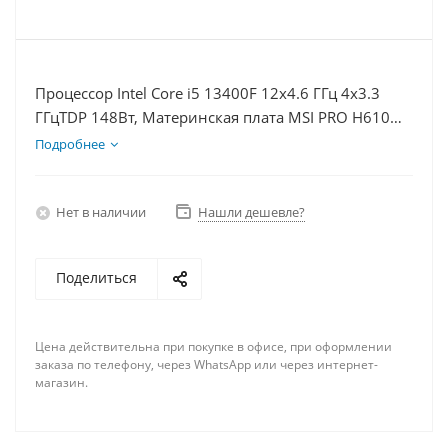
Процессор Intel Core i5 13400F 12x4.6 ГГц 4x3.3
ГГцTDP 148Вт, Материнская плата MSI PRO H610M-
E, Видеокарта GTX 1630 4Гб, Память DDR4 64Gb,
Подробнее
Диски SSD 1000Гб, БП 350Вт
Нет в наличии
Нашли дешевле?
Поделиться
Цена действительна при покупке в офисе, при оформлении
заказа по телефону, через WhatsApp или через интернет-
магазин.