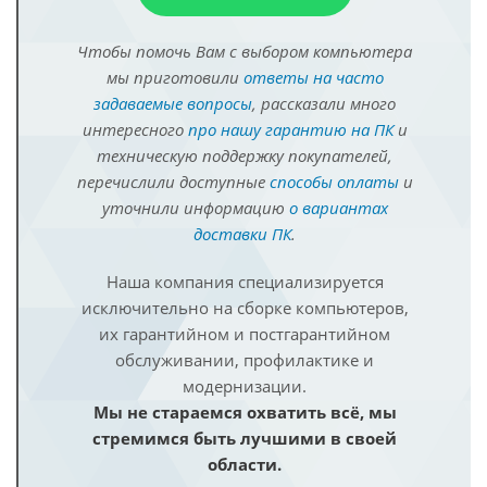
Чтобы помочь Вам с выбором компьютера
мы приготовили
ответы на часто
задаваемые вопросы
, рассказали много
интересного
про нашу гарантию на ПК
и
техническую поддержку покупателей,
перечислили доступные
способы оплаты
и
уточнили информацию
о вариантах
доставки ПК
.
Наша компания специализируется
исключительно на сборке компьютеров,
их гарантийном и постгарантийном
обслуживании, профилактике и
модернизации.
Мы не стараемся охватить всё, мы
стремимся быть лучшими в своей
области.