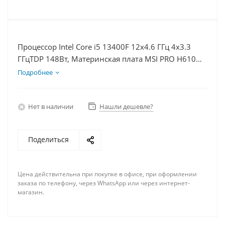
Процессор Intel Core i5 13400F 12x4.6 ГГц 4x3.3
ГГцTDP 148Вт, Материнская плата MSI PRO H610M-
E, Видеокарта GTX 1630 4Гб, Память DDR4 64Gb,
Подробнее
Диски SSD 1000Гб + HDD 2Тб, БП 350Вт
Нет в наличии
Нашли дешевле?
Поделиться
Цена действительна при покупке в офисе, при оформлении
заказа по телефону, через WhatsApp или через интернет-
магазин.