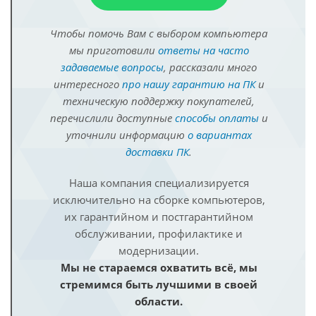
Чтобы помочь Вам с выбором компьютера
мы приготовили
ответы на часто
задаваемые вопросы
, рассказали много
интересного
про нашу гарантию на ПК
и
техническую поддержку покупателей,
перечислили доступные
способы оплаты
и
уточнили информацию
о вариантах
доставки ПК
.
Наша компания специализируется
исключительно на сборке компьютеров,
их гарантийном и постгарантийном
обслуживании, профилактике и
модернизации.
Мы не стараемся охватить всё, мы
стремимся быть лучшими в своей
области.