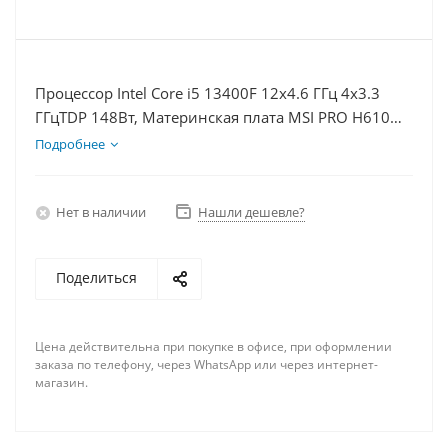
Процессор Intel Core i5 13400F 12x4.6 ГГц 4x3.3
ГГцTDP 148Вт, Материнская плата MSI PRO H610M-
E, Видеокарта GTX 1650 4Гб, Память DDR4 64Gb,
Подробнее
Диски SSD 1000Гб + HDD 2Тб, БП 500Вт
Нет в наличии
Нашли дешевле?
Поделиться
Цена действительна при покупке в офисе, при оформлении
заказа по телефону, через WhatsApp или через интернет-
магазин.