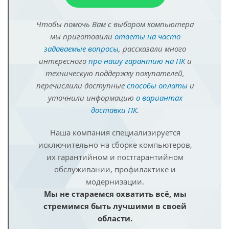
Чтобы помочь Вам с выбором компьютера
мы приготовили
ответы на часто
задаваемые вопросы
, рассказали много
интересного
про нашу гарантию на ПК
и
техническую поддержку покупателей,
перечислили доступные
способы оплаты
и
уточнили информацию
о вариантах
доставки ПК
.
Наша компания специализируется
исключительно на сборке компьютеров,
их гарантийном и постгарантийном
обслуживании, профилактике и
модернизации.
Мы не стараемся охватить всё, мы
стремимся быть лучшими в своей
области.