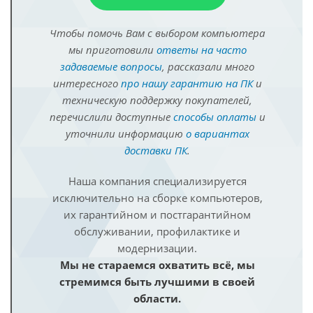
Чтобы помочь Вам с выбором компьютера
мы приготовили
ответы на часто
задаваемые вопросы
, рассказали много
интересного
про нашу гарантию на ПК
и
техническую поддержку покупателей,
перечислили доступные
способы оплаты
и
уточнили информацию
о вариантах
доставки ПК
.
Наша компания специализируется
исключительно на сборке компьютеров,
их гарантийном и постгарантийном
обслуживании, профилактике и
модернизации.
Мы не стараемся охватить всё, мы
стремимся быть лучшими в своей
области.