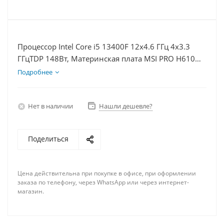
Процессор Intel Core i5 13400F 12x4.6 ГГц 4x3.3
ГГцTDP 148Вт, Материнская плата MSI PRO H610M-
E, Видеокарта GTX 1650 4Гб, Память DDR4 32Gb,
Подробнее
Диски SSD 1000Гб + HDD 2Тб, БП 500Вт
Нет в наличии
Нашли дешевле?
Поделиться
Цена действительна при покупке в офисе, при оформлении
заказа по телефону, через WhatsApp или через интернет-
магазин.