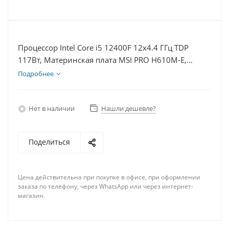
Процессор Intel Core i5 12400F 12x4.4 ГГц TDP
117Вт, Материнская плата MSI PRO H610M-E,
Видеокарта GTX 1630 4Гб, Память DDR4 64Gb,
Подробнее
Диски SSD 500Гб + HDD 2Тб, БП 350Вт
Нет в наличии
Нашли дешевле?
Поделиться
Цена действительна при покупке в офисе, при оформлении
заказа по телефону, через WhatsApp или через интернет-
магазин.