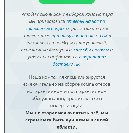
Чтобы помочь Вам с выбором компьютера
мы приготовили
ответы на часто
задаваемые вопросы
, рассказали много
интересного
про нашу гарантию на ПК
и
техническую поддержку покупателей,
перечислили доступные
способы оплаты
и
уточнили информацию
о вариантах
доставки ПК
.
Наша компания специализируется
исключительно на сборке компьютеров,
их гарантийном и постгарантийном
обслуживании, профилактике и
модернизации.
Мы не стараемся охватить всё, мы
стремимся быть лучшими в своей
области.