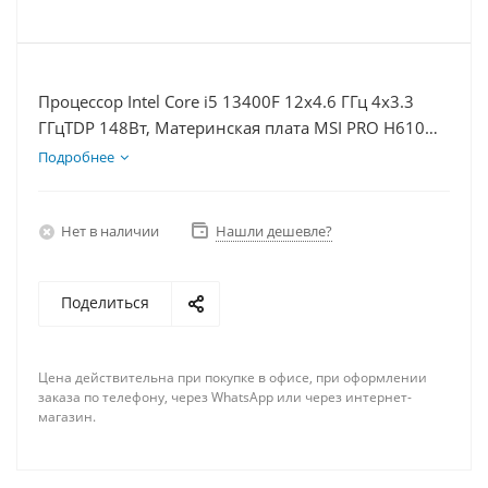
Процессор Intel Core i5 13400F 12x4.6 ГГц 4x3.3
ГГцTDP 148Вт, Материнская плата MSI PRO H610M-
E, Видеокарта GT 1030 2Гб, Память DDR4 32Gb,
Подробнее
Диски SSD 500Гб + HDD 1Тб, БП 500Вт
Нет в наличии
Нашли дешевле?
Поделиться
Цена действительна при покупке в офисе, при оформлении
заказа по телефону, через WhatsApp или через интернет-
магазин.