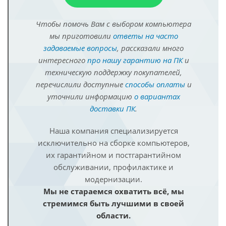
Чтобы помочь Вам с выбором компьютера
мы приготовили
ответы на часто
задаваемые вопросы
, рассказали много
интересного
про нашу гарантию на ПК
и
техническую поддержку покупателей,
перечислили доступные
способы оплаты
и
уточнили информацию
о вариантах
доставки ПК
.
Наша компания специализируется
исключительно на сборке компьютеров,
их гарантийном и постгарантийном
обслуживании, профилактике и
модернизации.
Мы не стараемся охватить всё, мы
стремимся быть лучшими в своей
области.