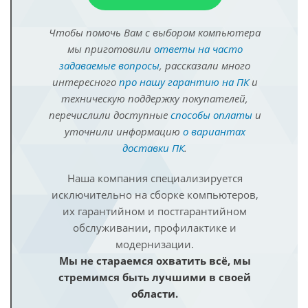
Чтобы помочь Вам с выбором компьютера
мы приготовили
ответы на часто
задаваемые вопросы
, рассказали много
интересного
про нашу гарантию на ПК
и
техническую поддержку покупателей,
перечислили доступные
способы оплаты
и
уточнили информацию
о вариантах
доставки ПК
.
Наша компания специализируется
исключительно на сборке компьютеров,
их гарантийном и постгарантийном
обслуживании, профилактике и
модернизации.
Мы не стараемся охватить всё, мы
стремимся быть лучшими в своей
области.