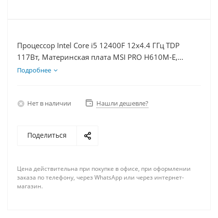
Процессор Intel Core i5 12400F 12x4.4 ГГц TDP
117Вт, Материнская плата MSI PRO H610M-E,
Видеокарта GTX 1630 4Гб, Память DDR4 32Gb,
Подробнее
Диски SSD 500Гб + HDD 1Тб, БП 350Вт
Нет в наличии
Нашли дешевле?
Поделиться
Цена действительна при покупке в офисе, при оформлении
заказа по телефону, через WhatsApp или через интернет-
магазин.