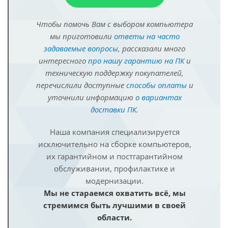
Чтобы помочь Вам с выбором компьютера
мы приготовили
ответы на часто
задаваемые вопросы
, рассказали много
интересного
про нашу гарантию на ПК
и
техническую поддержку покупателей,
перечислили доступные
способы оплаты
и
уточнили информацию
о вариантах
доставки ПК
.
Наша компания специализируется
исключительно на сборке компьютеров,
их гарантийном и постгарантийном
обслуживании, профилактике и
модернизации.
Мы не стараемся охватить всё, мы
стремимся быть лучшими в своей
области.