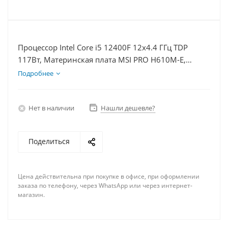
Процессор Intel Core i5 12400F 12x4.4 ГГц TDP
117Вт, Материнская плата MSI PRO H610M-E,
Видеокарта GTX 1630 4Гб, Память DDR4 16Gb,
Подробнее
Диски SSD 500Гб, БП 350Вт
Нет в наличии
Нашли дешевле?
Поделиться
Цена действительна при покупке в офисе, при оформлении
заказа по телефону, через WhatsApp или через интернет-
магазин.