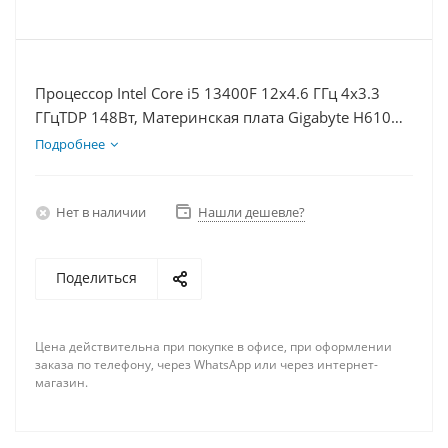
Процессор Intel Core i5 13400F 12x4.6 ГГц 4x3.3
ГГцTDP 148Вт, Материнская плата Gigabyte H610M
S2H V2, Видеокарта GTX 1660S 6Гб, Память
Подробнее
DDR5 64Gb, Диски SSD 500Гб + HDD 2Тб, БП 600Вт
Нет в наличии
Нашли дешевле?
Поделиться
Цена действительна при покупке в офисе, при оформлении
заказа по телефону, через WhatsApp или через интернет-
магазин.