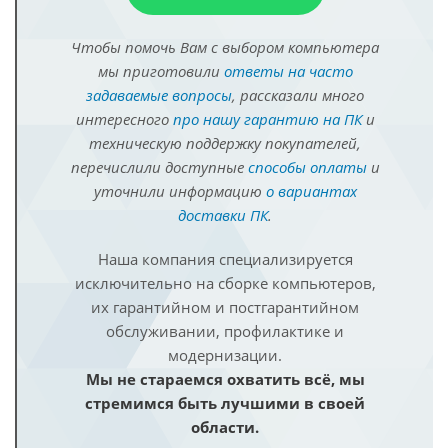
Чтобы помочь Вам с выбором компьютера
мы приготовили
ответы на часто
задаваемые вопросы
, рассказали много
интересного
про нашу гарантию на ПК
и
техническую поддержку покупателей,
перечислили доступные
способы оплаты
и
уточнили информацию
о вариантах
доставки ПК
.
Наша компания специализируется
исключительно на сборке компьютеров,
их гарантийном и постгарантийном
обслуживании, профилактике и
модернизации.
Мы не стараемся охватить всё, мы
стремимся быть лучшими в своей
области.