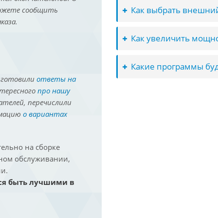
Как выбрать внешний
можете сообщить
каза.
Как увеличить мощно
Какие программы буд
иготовили
ответы на
нтересного
про нашу
ателей, перечислили
рмацию
о вариантах
ельно на сборке
йном обслуживании,
и.
ся быть лучшими в