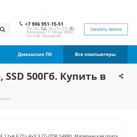
+7 906 951-15-51
Пн., Вт.,
Ср.
, Чт., Пт., Сб.,
Вс.
Заказать звонок
Работаем с 11:00 до 18:00
Ср. и Вс. Выходной
Домашние ПК
Все компьютеры
, SSD 500Гб. Купить в
Томске
0F 12x4.6 ГГц 4x3.3 ГГцTDP 148Вт, Материнская плата