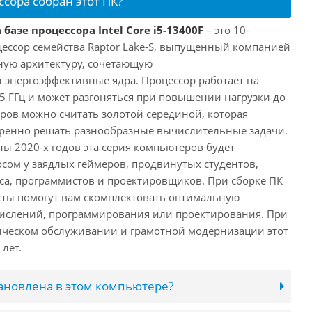
ссора собран этот ПК?
базе процессора Intel Core i5-13400F
– это 10-
ессор семейства Raptor Lake-S, выпущенный компанией
дную архитектуру, сочетающую
энергоэффективные ядра. Процессор работает на
,5 ГГц и может разгоняться при повышении нагрузки до
еров можно считать золотой серединой, которая
еренно решать разнообразные вычислительные задачи.
ы 2020-х годов эта серия компьютеров будет
сом у заядлых геймеров, продвинутых студентов,
а, программистов и проектировщиков. При сборке ПК
сты помогут вам скомплектовать оптимальную
числений, программирования или проектирования. При
ческом обслуживании и грамотной модернизации этот
лет.
тановлена в этом компьютере?