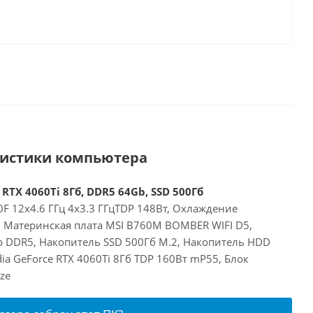
ристики компьютера
 RTX 4060Ti 8Гб, DDR5 64Gb, SSD 500Гб
00F 12x4.6 ГГц 4x3.3 ГГцTDP 148Вт, Охлаждение
, Материнская плата MSI B760M BOMBER WIFI D5,
 DDR5, Накопитель SSD 500Гб M.2, Накопитель HDD
dia GeForce RTX 4060Ti 8Гб TDP 160Вт mP55, Блок
ze