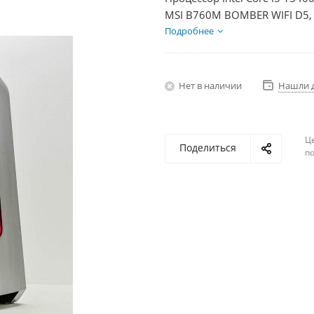
MSI B760M BOMBER WIFI D5, 
Диски SSD 500Гб, БП 600Вт
Подробнее
Нет в наличии
Нашли 
Ц
Поделиться
по