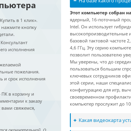
На базе какого проце
мпьютера
Этот компьютер собран на 
ядерный, 16-поточный проц
упить в 1 клик».
Intel. Он использует гибри
и нажмите кнопку
высокопроизводительные и 
детали.
базовой тактовой частоте 2
. Консультант
4,6 ГГц. Эту серию компьют
 его исполнения
позволит пользователю ув
Мы уверены, что до середин
 желаемой
пользоваться большим спро
льные пожелания.
ключевых сотрудников офис
ть и срок исполнения
этой серии, наши специали
конфигурацию для игр, вы
ПК в корзину и
своевременном профилакти
омментарии к заказу
компьютер прослужит до 10 
 вами свяжемся,
Какая видеокарта ус
тся окончательной. О