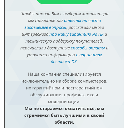
Чтобы помочь Вам с выбором компьютера
мы приготовили
ответы на часто
задаваемые вопросы
, рассказали много
интересного
про нашу гарантию на ПК
и
техническую поддержку покупателей,
перечислили доступные
способы оплаты
и
уточнили информацию
о вариантах
доставки ПК
.
Наша компания специализируется
исключительно на сборке компьютеров,
их гарантийном и постгарантийном
обслуживании, профилактике и
модернизации.
Мы не стараемся охватить всё, мы
стремимся быть лучшими в своей
области.