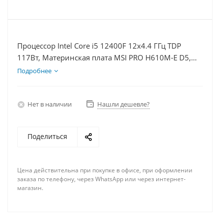
Процессор Intel Core i5 12400F 12x4.4 ГГц TDP
117Вт, Материнская плата MSI PRO H610M-E D5,
Видеокарта RTX 4060 8Гб, Память DDR5 32Gb,
Подробнее
Диски SSD 500Гб + HDD 2Тб, БП 600Вт
Нет в наличии
Нашли дешевле?
Поделиться
Цена действительна при покупке в офисе, при оформлении
заказа по телефону, через WhatsApp или через интернет-
магазин.