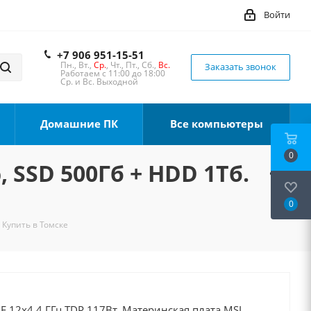
Войти
+7 906 951-15-51
Пн., Вт.,
Ср.
, Чт., Пт., Сб.,
Вс.
Заказать звонок
Работаем с 11:00 до 18:00
Ср. и Вс. Выходной
Домашние ПК
Все компьютеры
0
, SSD 500Гб + HDD 1Тб.
0
 Купить в Томске
0F 12x4.4 ГГц TDP 117Вт, Материнская плата MSI