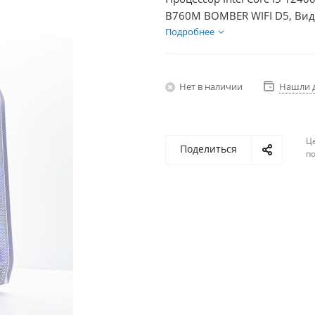
B760M BOMBER WIFI D5, Виде
SSD 500Гб + HDD 1Тб, БП 60
Подробнее
Нет в наличии
Нашли 
Ц
Поделиться
по