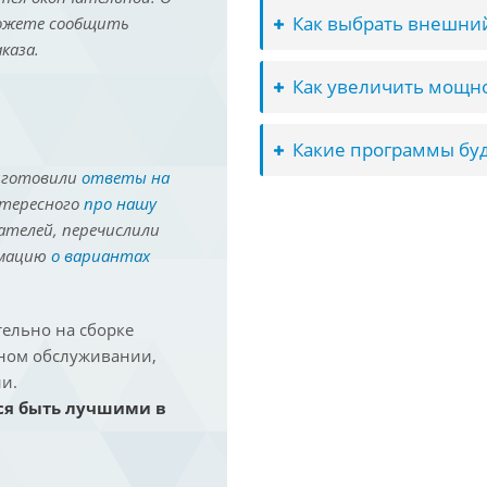
Как выбрать внешний
можете сообщить
каза.
Как увеличить мощно
Какие программы буд
иготовили
ответы на
нтересного
про нашу
ателей, перечислили
рмацию
о вариантах
ельно на сборке
йном обслуживании,
и.
ся быть лучшими в