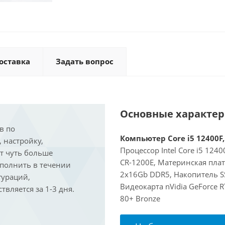
оставка
Задать вопрос
Основные характе
в по
Компьютер Core i5 12400F,
, настройку,
Процессор Intel Core i5 124
ит чуть больше
CR-1200E, Материнская пла
ыполнить в течении
2x16Gb DDR5, Накопитель S
гураций,
Видеокарта nVidia GeForce 
вляется за 1-3 дня.
80+ Bronze