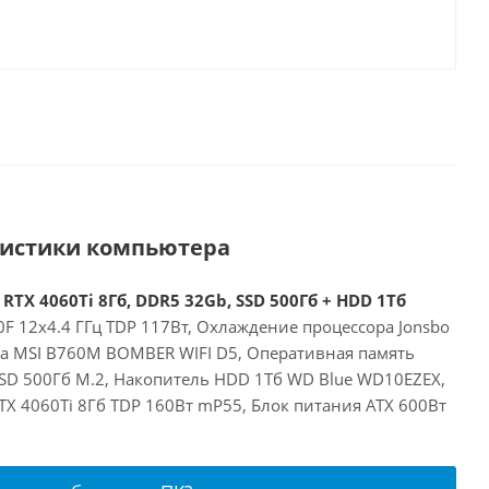
ристики компьютера
 RTX 4060Ti 8Гб, DDR5 32Gb, SSD 500Гб + HDD 1Тб
00F 12x4.4 ГГц TDP 117Вт, Охлаждение процессора Jonsbo
та MSI B760M BOMBER WIFI D5, Оперативная память
SD 500Гб M.2, Накопитель HDD 1Тб WD Blue WD10EZEX,
RTX 4060Ti 8Гб TDP 160Вт mP55, Блок питания ATX 600Вт