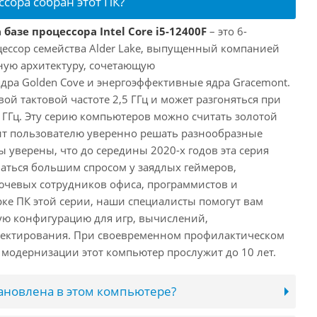
ссора собран этот ПК?
базе процессора Intel Core i5-12400F
– это 6-
ессор семейства Alder Lake, выпущенный компанией
дную архитектуру, сочетающую
ра Golden Cove и энергоэффективные ядра Gracemont.
вой тактовой частоте 2,5 ГГц и может разгоняться при
 ГГц. Эту серию компьютеров можно считать золотой
ит пользователю уверенно решать разнообразные
 уверены, что до середины 2020-х годов эта серия
аться большим спросом у заядлых геймеров,
ючевых сотрудников офиса, программистов и
ке ПК этой серии, наши специалисты помогут вам
ую конфигурацию для игр, вычислений,
ектирования. При своевременном профилактическом
модернизации этот компьютер прослужит до 10 лет.
тановлена в этом компьютере?