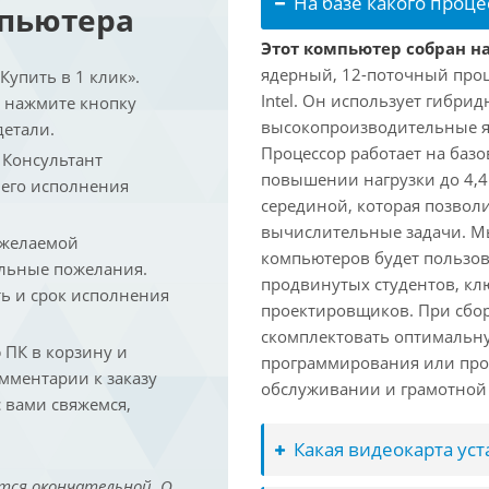
На базе какого проце
мпьютера
Этот компьютер собран на 
ядерный, 12-поточный проц
упить в 1 клик».
Intel. Он использует гибри
и нажмите кнопку
высокопроизводительные яд
детали.
Процессор работает на базо
. Консультант
повышении нагрузки до 4,4
 его исполнения
серединой, которая позвол
вычислительные задачи. Мы
 желаемой
компьютеров будет пользов
льные пожелания.
продвинутых студентов, кл
ть и срок исполнения
проектировщиков. При сбор
скомплектовать оптимальн
ПК в корзину и
программирования или про
омментарии к заказу
обслуживании и грамотной 
 вами свяжемся,
Какая видеокарта ус
тся окончательной. О