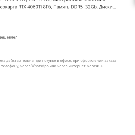
окарта RTX 4060Ti 8Гб, Память DDR5 32Gb, Диски
0Вт
дешевле?
ена действительна при покупке в офисе, при оформлении заказа
 телефону, через WhatsApp или через интернет-магазин.