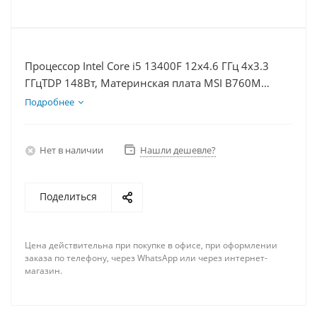
Процессор Intel Core i5 13400F 12x4.6 ГГц 4x3.3
ГГцTDP 148Вт, Материнская плата MSI B760M
BOMBER WIFI D5, Видеокарта RTX 4060Ti 8Гб,
Подробнее
Память DDR5 16Gb, Диски SSD 500Гб, БП 600Вт
Нет в наличии
Нашли дешевле?
Поделиться
Цена действительна при покупке в офисе, при оформлении
заказа по телефону, через WhatsApp или через интернет-
магазин.