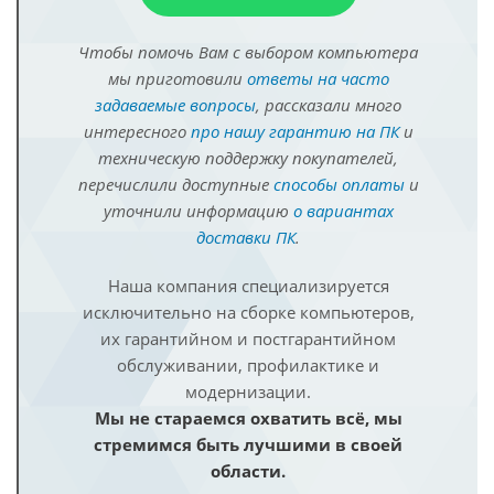
Чтобы помочь Вам с выбором компьютера
мы приготовили
ответы на часто
задаваемые вопросы
, рассказали много
интересного
про нашу гарантию на ПК
и
техническую поддержку покупателей,
перечислили доступные
способы оплаты
и
уточнили информацию
о вариантах
доставки ПК
.
Наша компания специализируется
исключительно на сборке компьютеров,
их гарантийном и постгарантийном
обслуживании, профилактике и
модернизации.
Мы не стараемся охватить всё, мы
стремимся быть лучшими в своей
области.