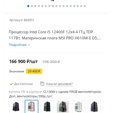
Артикул:
883051
Процессор Intel Core i5 12400F 12x4.4 ГГц TDP
117Вт, Материнская плата MSI PRO H610M-E D5,
Видеокарта RTX 3050 8Гб, Память DDR5 64Gb,
Подробнее
Диски SSD 1000Гб + HDD 1Тб, БП 600Вт
166 900
₽
/шт
196 300
₽
Экономия
29 400
₽
Достаточно
Нашли дешевле?
Купить ПК в корпусе:
CL130W c одним FRGB вентилятором.
Доп. вентиляторы 500р./шт.