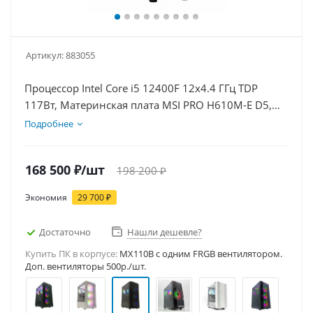
Артикул:
883055
Процессор Intel Core i5 12400F 12x4.4 ГГц TDP
117Вт, Материнская плата MSI PRO H610M-E D5,
Видеокарта RTX 3050 8Гб, Память DDR5 64Gb,
Подробнее
Диски SSD 1000Гб + HDD 2Тб, БП 600Вт
168 500
₽
/шт
198 200
₽
Экономия
29 700
₽
Достаточно
Нашли дешевле?
Купить ПК в корпусе:
MX110B c одним FRGB вентилятором.
Доп. вентиляторы 500р./шт.